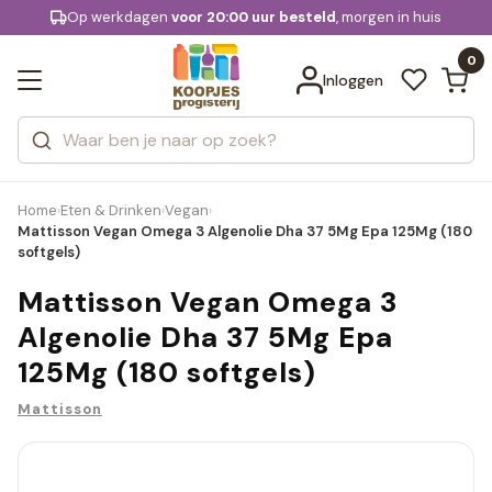
KD.
Op werkdagen
Gratis bezorging
voor 20:00 uur besteld
, morgen in huis
Bekijk alle resultaten
extra
Zoeken
0
Categorieën
Inloggen
Merken
Home
Eten & Drinken
Vegan
›
›
›
Mattisson Vegan Omega 3 Algenolie Dha 37 5Mg Epa 125Mg (180
softgels)
Mattisson Vegan Omega 3
Algenolie Dha 37 5Mg Epa
125Mg (180 softgels)
Mattisson