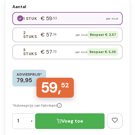
Aantal
€ 59
,52
1 STUK
per stuk
2
€ 57
,74
Bespaar € 3,57
per stuk
STUKS
3
€ 57
,73
Bespaar € 5,36
per stuk
STUKS
ADVIESPRIJS*
79,95
59,
52
*Adviesprijs van fabrikant
i
Voeg toe