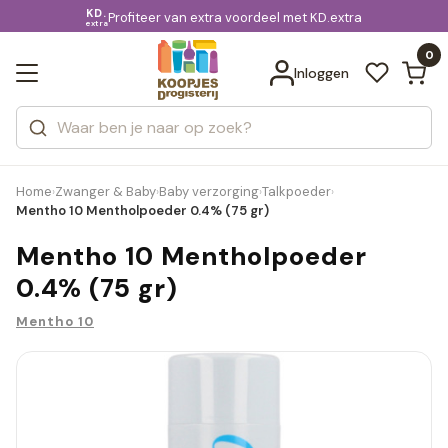
KD.
Gratis bezorging
voor 20:00 uur besteld
Profiteer van extra voordeel met KD.extra
Bekijk alle resultaten
extra
Zoeken
0
Categorieën
Inloggen
Merken
Home
Zwanger & Baby
Baby verzorging
Talkpoeder
›
›
›
›
Mentho 10 Mentholpoeder 0.4% (75 gr)
Mentho 10 Mentholpoeder
0.4% (75 gr)
Mentho 10