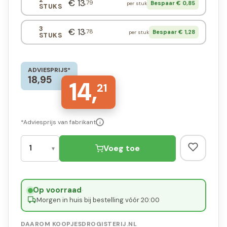
€ 13
,79
Bespaar € 0,85
per stuk
STUKS
3
€ 13
,78
Bespaar € 1,28
per stuk
STUKS
ADVIESPRIJS*
18,95
14,
21
*Adviesprijs van fabrikant
i
Voeg toe
Op voorraad
·
Morgen in huis bij bestelling vóór 20:00
DAAROM KOOPJESDROGISTERIJ.NL