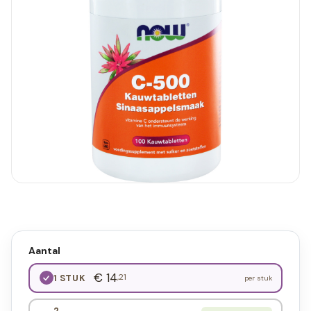
Aantal
€ 14
,21
1 STUK
per stuk
2