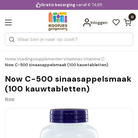
KD.
Gratis bezorging
voor 20:00 uur besteld
vanaf € 74,95
Bekijk alle resultaten
extra
Zoeken
0
Categorieën
Inloggen
Merken
Home
Voedingssupplementen
Vitamines
Vitamine C
›
›
›
›
Now C-500 sinaasappelsmaak (100 kauwtabletten)
Now C-500 sinaasappelsmaak
(100 kauwtabletten)
Now