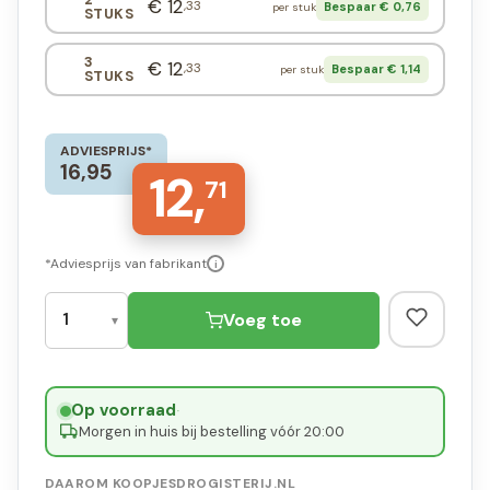
€ 12
,33
Bespaar € 0,76
per stuk
STUKS
3
€ 12
,33
Bespaar € 1,14
per stuk
STUKS
ADVIESPRIJS*
16,95
12,
71
*Adviesprijs van fabrikant
i
Voeg toe
Op voorraad
·
Morgen in huis bij bestelling vóór 20:00
DAAROM KOOPJESDROGISTERIJ.NL