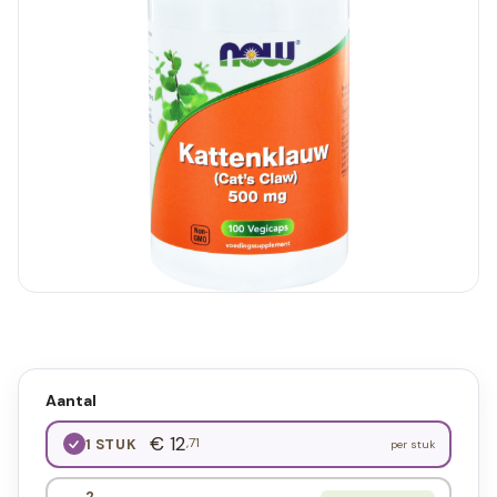
Aantal
€ 12
,71
1 STUK
per stuk
2