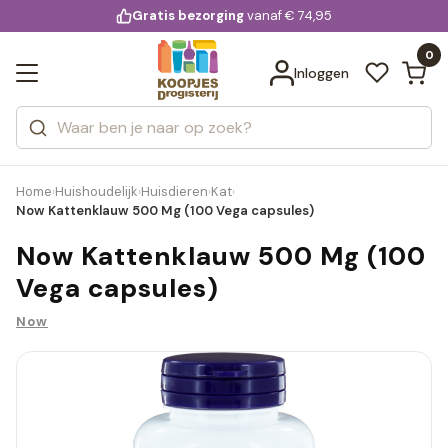
KD.
Gratis bezorging
voor 20:00 uur besteld
vanaf € 74,95
Bekijk alle resultaten
extra
Zoeken
0
Categorieën
Inloggen
Merken
Home
Huishoudelijk
Huisdieren
Kat
›
›
›
›
Now Kattenklauw 500 Mg (100 Vega capsules)
Now Kattenklauw 500 Mg (100
Vega capsules)
Now