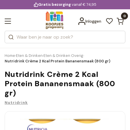
KD.
Gratis bezorging
voor 20:00 uur besteld
vanaf € 74,95
Bekijk alle resultaten
extra
Zoeken
0
Categorieën
Inloggen
Merken
Home
Eten & Drinken
Eten & Drinken Overig
›
›
›
Nutridrink Crème 2 Kcal Protein Bananensmaak (800 gr)
Nutridrink Crème 2 Kcal
Protein Bananensmaak (800
gr)
Nutridrink