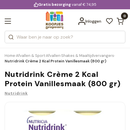
KD.
Gratis bezorging
voor 20:00 uur besteld
vanaf € 74,95
Bekijk alle resultaten
extra
Zoeken
0
Categorieën
Inloggen
Merken
Home
Afvallen & Sport
Afvallen
Shakes & Maaltijdvervangers
›
›
›
›
Nutridrink Crème 2 Kcal Protein Vanillesmaak (800 gr)
Nutridrink Crème 2 Kcal
Protein Vanillesmaak (800 gr)
Nutridrink