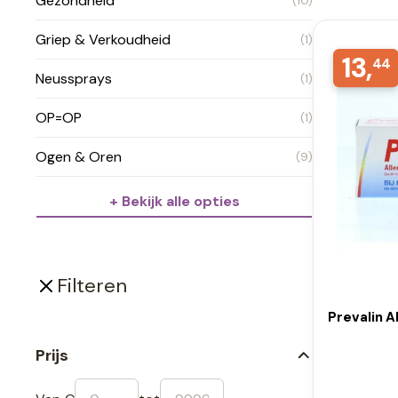
Gezondheid
(10)
Griep & Verkoudheid
(1)
13,
44
Neussprays
(1)
OP=OP
(1)
Ogen & Oren
(9)
+ Bekijk alle opties
Filteren
Prevalin A
Prijs