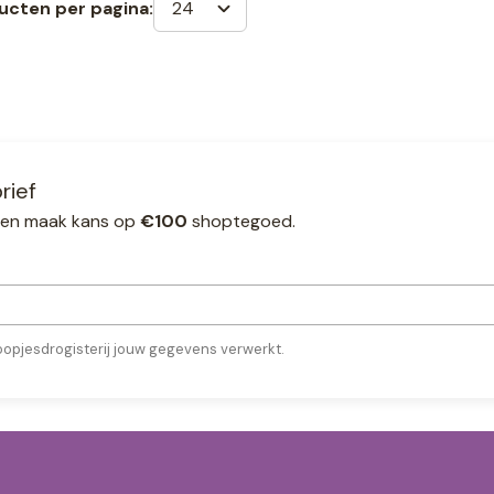
24
ucten per pagina:
rief
ef en maak kans op
€100
shoptegoed.
oopjesdrogisterij jouw gegevens verwerkt.