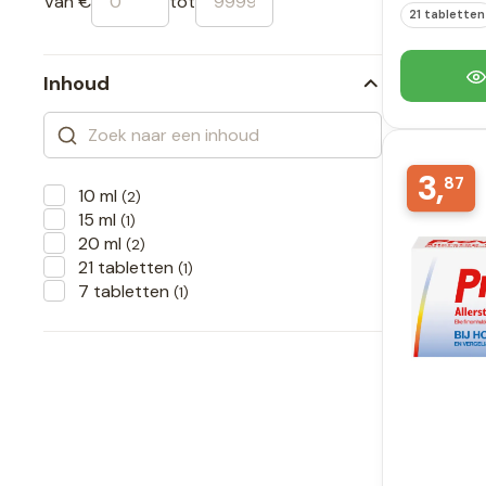
Van €
tot
21 tabletten
Inhoud
3,
87
10 ml
(2)
15 ml
(1)
20 ml
(2)
21 tabletten
(1)
7 tabletten
(1)