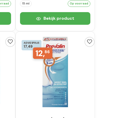
orraad
15 ml
Op voorraad
Bekijk product
ADVIESPRIJS
17,49
12,
86