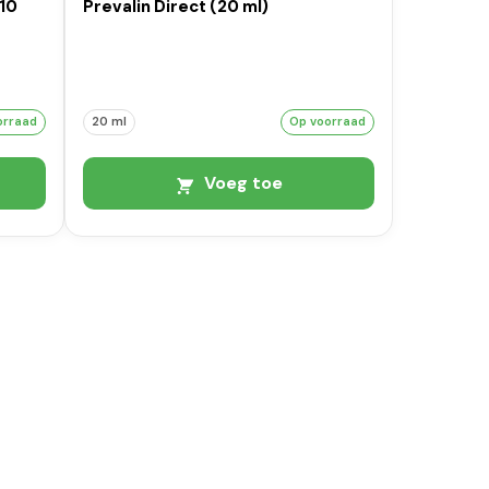
(10
Prevalin Direct (20 ml)
orraad
20 ml
Op voorraad
Voeg toe