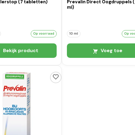
llerstop (7 tabletten)
Prevalin Direct Oogdruppels 
ml)
Op voorraad
10 ml
Op vo
Bekijk product
Voeg toe