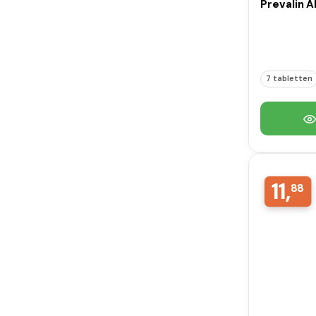
Prevalin A
7 tabletten
11,
88