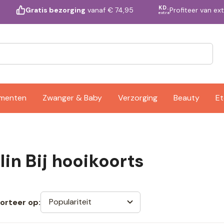
KD.
Profiteer van ex
Gratis bezorging
vanaf € 74,95
extra
ementen
Zwanger & Baby
Verzorging
Beauty
Et
lin Bij hooikoorts
Populariteit
orteer op: