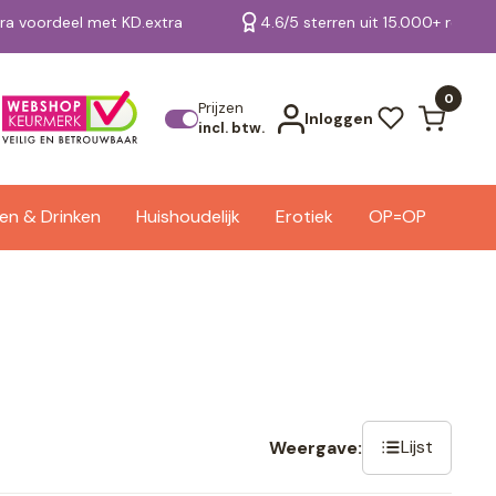
tra voordeel met KD.extra
4.6/5 sterren uit 15.000+ review
Bekijk alle resultaten
0
Prijzen
Inloggen
incl. btw.
en & Drinken
Huishoudelijk
Erotiek
OP=OP
Lijst
Weergave: