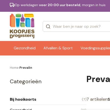
Op werkdagen
voor 20:00 uur besteld
, morgen in huis
Categorieën
Merken
Gezondheid
Afvallen & Sport
Voedingssuppl
Home
Prevalin
›
Preva
Categorieën
7 artikelen
S
Bij hooikoorts
(7)