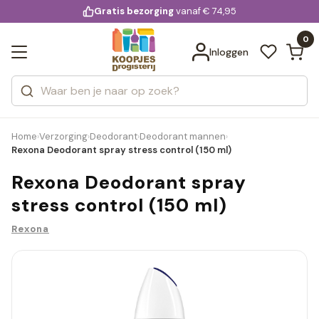
KD.
Gratis bezorging
voor 20:00 uur besteld
vanaf € 74,95
Bekijk alle resultaten
extra
Zoeken
0
Categorieën
Inloggen
Merken
Home
Verzorging
Deodorant
Deodorant mannen
›
›
›
›
Rexona Deodorant spray stress control (150 ml)
Rexona Deodorant spray
stress control (150 ml)
Rexona