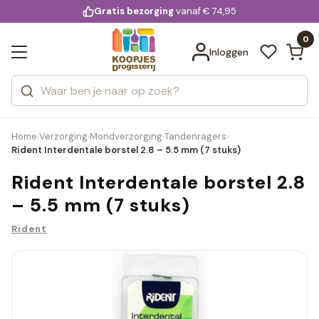
KD.
Gratis bezorging
voor 20:00 uur besteld
vanaf € 74,95
Bekijk alle resultaten
extra
Zoeken
0
Categorieën
Inloggen
Merken
Home
Verzorging
Mondverzorging
Tandenragers
›
›
›
›
Rident Interdentale borstel 2.8 – 5.5 mm (7 stuks)
Rident Interdentale borstel 2.8
– 5.5 mm (7 stuks)
Rident