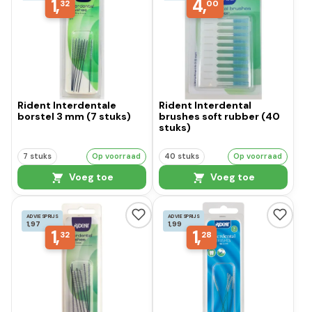
1,
4,
32
00
Rident Interdentale
Rident Interdental
borstel 3 mm (7 stuks)
brushes soft rubber (40
stuks)
7 stuks
Op voorraad
40 stuks
Op voorraad
Voeg toe
Voeg toe
ADVIESPRIJS
ADVIESPRIJS
1,97
1,99
1,
1,
32
28