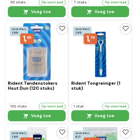
50 stuks
Op voorraad
7 stuks
Op voorraad
Voeg toe
Voeg toe
ADVIESPRIJS
ADVIESPRIJS
1,99
1,99
1,
1,
85
79
Rident Tandenstokers
Rident Tongreiniger (1
Hout Dun (120 stuks)
stuk)
120 stuks
Op voorraad
1 stuk
Op voorraad
Voeg toe
Voeg toe
ADVIESPRIJS
ADVIESPRIJS
1,99
6,11