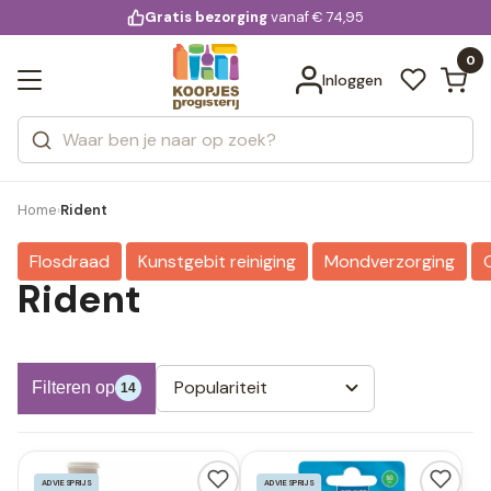
KD.
Gratis bezorging
voor 20:00 uur besteld
vanaf € 74,95
Bekijk alle resultaten
extra
Zoeken
0
Categorieën
Inloggen
Merken
Home
Rident
›
Flosdraad
Kunstgebit reiniging
Mondverzorging
Rident
Populariteit
Filteren op
14
ADVIESPRIJS
ADVIESPRIJS