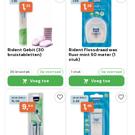
1,39
1,99
1,
1,
32
28
Rident Gebit (30
Rident Flossdraad was
bruistabletten)
fluor mint 50 meter (1
stuk)
30 bruistab
Op voorraad
1 stuk
Op voorraad
Voeg toe
Voeg toe
ADVIESPRIJS
ADVIESPRIJS
15,09
2,49
9,
1,
64
49