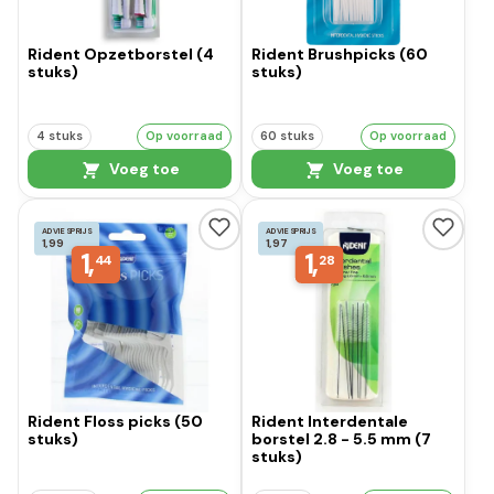
Rident Opzetborstel (4
Rident Brushpicks (60
stuks)
stuks)
4 stuks
Op voorraad
60 stuks
Op voorraad
Voeg toe
Voeg toe
ADVIESPRIJS
ADVIESPRIJS
1,99
1,97
1,
1,
44
28
Rident Floss picks (50
Rident Interdentale
stuks)
borstel 2.8 - 5.5 mm (7
stuks)