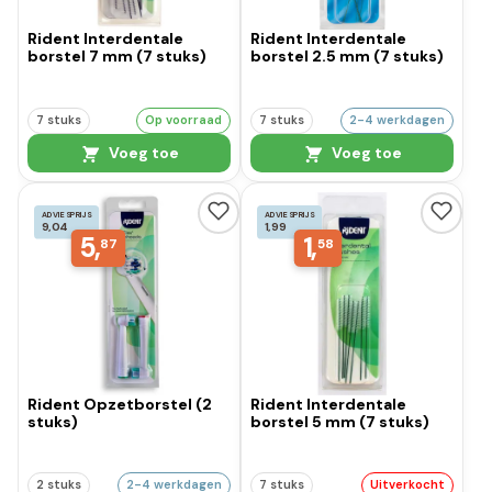
Rident Interdentale
Rident Interdentale
borstel 7 mm (7 stuks)
borstel 2.5 mm (7 stuks)
7 stuks
Op voorraad
7 stuks
2-4 werkdagen
Voeg toe
Voeg toe
ADVIESPRIJS
ADVIESPRIJS
9,04
1,99
5,
1,
87
58
Rident Opzetborstel (2
Rident Interdentale
stuks)
borstel 5 mm (7 stuks)
2 stuks
2-4 werkdagen
7 stuks
Uitverkocht