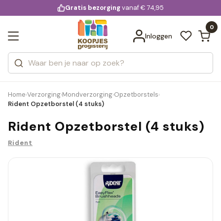
KD.
Gratis bezorging
voor 20:00 uur besteld
vanaf € 74,95
Bekijk alle resultaten
extra
Zoeken
0
Categorieën
Inloggen
Merken
Home
Verzorging
Mondverzorging
Opzetborstels
›
›
›
›
Rident Opzetborstel (4 stuks)
Rident Opzetborstel (4 stuks)
Rident