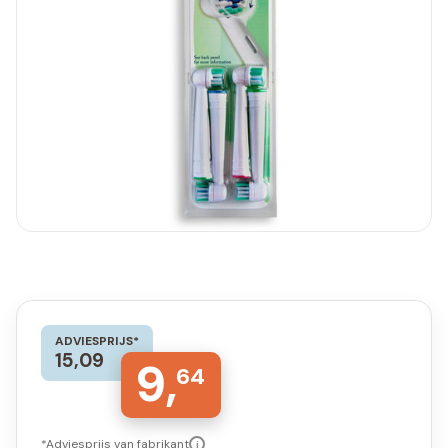
ADVIESPRIJS*
15,09
9,
64
*Adviesprijs van fabrikant
i