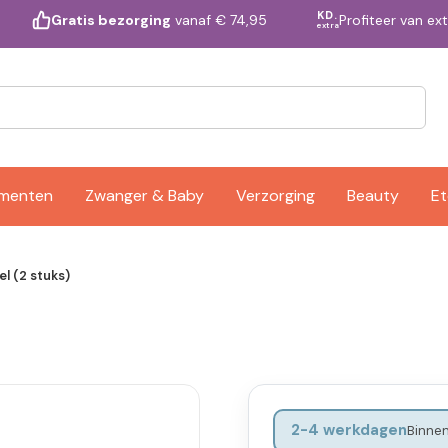
KD.
Profiteer van ex
Gratis bezorging
vanaf € 74,95
extra
ementen
Zwanger & Baby
Verzorging
Beauty
Et
l (2 stuks)
2-4 werkdagen
Binnen