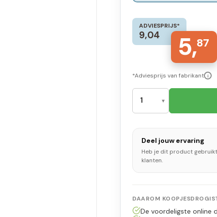
ADVIESPRIJS*
9,04
5,
87
*Adviesprijs van fabrikant
i
Deel jouw ervaring
Heb je dit product gebruik
klanten.
DAAROM KOOPJESDROGIST
De voordeligste online d