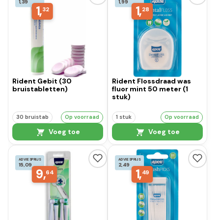
1,39
1,99
1,
1,
32
28
Rident Gebit (30
Rident Flossdraad was
bruistabletten)
fluor mint 50 meter (1
stuk)
30 bruistab
Op voorraad
1 stuk
Op voorraad
Voeg toe
Voeg toe
ADVIESPRIJS
ADVIESPRIJS
15,09
2,49
9,
1,
64
49