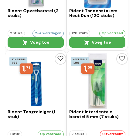
Rident Opzetborstel (2
Rident Tandenstokers
stuks)
Hout Dun (120 stuks)
2 stuks
2-4 werkdagen
120 stuks
Op voorraad
Voeg toe
Voeg toe
ADVIESPRIJS
ADVIESPRIJS
1,99
1,99
1,
1,
79
58
Rident Tongreiniger (1
Rident Interdentale
stuk)
borstel 5 mm (7 stuks)
1 stuk
Op voorraad
7 stuks
Uitverkocht