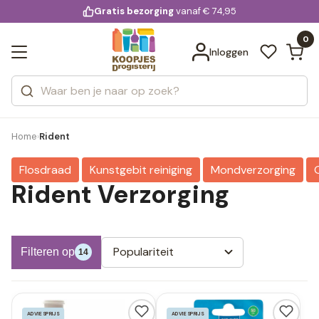
KD.
Gratis bezorging
voor 20:00 uur besteld
vanaf € 74,95
Bekijk alle resultaten
extra
Zoeken
0
Categorieën
Inloggen
Merken
Home
Rident
›
Flosdraad
Kunstgebit reiniging
Mondverzorging
Rident Verzorging
Populariteit
Filteren op
14
ADVIESPRIJS
ADVIESPRIJS