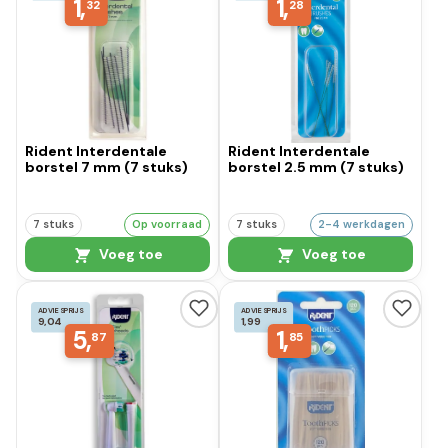
1,
1,
32
28
Rident Interdentale
Rident Interdentale
borstel 7 mm (7 stuks)
borstel 2.5 mm (7 stuks)
7 stuks
Op voorraad
7 stuks
2-4 werkdagen
Voeg toe
Voeg toe
ADVIESPRIJS
ADVIESPRIJS
9,04
1,99
5,
1,
87
85