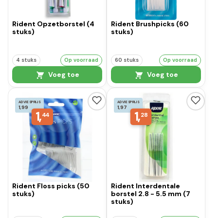
Rident Opzetborstel (4
Rident Brushpicks (60
stuks)
stuks)
4 stuks
Op voorraad
60 stuks
Op voorraad
Voeg toe
Voeg toe
ADVIESPRIJS
ADVIESPRIJS
1,99
1,97
1,
1,
44
28
Rident Floss picks (50
Rident Interdentale
stuks)
borstel 2.8 - 5.5 mm (7
stuks)