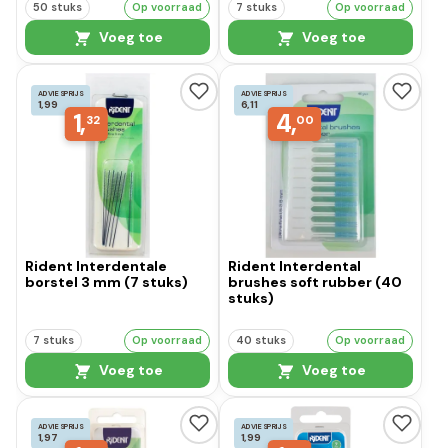
50 stuks
Op voorraad
7 stuks
Op voorraad
Voeg toe
Voeg toe
ADVIESPRIJS
ADVIESPRIJS
1,99
6,11
1,
4,
32
00
Rident Interdentale
Rident Interdental
borstel 3 mm (7 stuks)
brushes soft rubber (40
stuks)
7 stuks
Op voorraad
40 stuks
Op voorraad
Voeg toe
Voeg toe
ADVIESPRIJS
ADVIESPRIJS
1,97
1,99