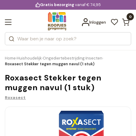
KD.
Gratis bezorging
voor 20:00 uur besteld
vanaf € 74,95
Bekijk alle resultaten
extra
Zoeken
0
Categorieën
Inloggen
Merken
Home
Huishoudelijk
Ongediertebestrijding
Insecten
›
›
›
›
Roxasect Stekker tegen muggen navul (1 stuk)
Roxasect Stekker tegen
muggen navul (1 stuk)
Roxasect