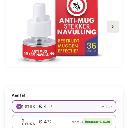
Aantal
€ 4
,89
1 STUK
per stuk
2
€ 4
,75
Bespaar € 0,29
per stuk
STUKS