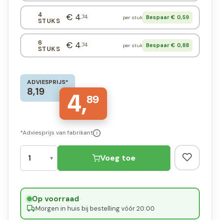
4
€ 4
,74
Bespaar € 0,59
per stuk
STUKS
6
€ 4
,74
Bespaar € 0,88
per stuk
STUKS
ADVIESPRIJS*
8,19
4,
89
*Adviesprijs van fabrikant
i
Voeg toe
Op voorraad
·
Morgen in huis bij bestelling vóór 20:00