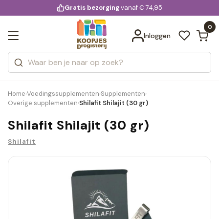
KD.
Gratis bezorging
voor 20:00 uur besteld
vanaf € 74,95
Bekijk alle resultaten
extra
Zoeken
0
Categorieën
Inloggen
Merken
Home
Voedingssupplementen
Supplementen
›
›
›
Overige supplementen
Shilafit Shilajit (30 gr)
›
Shilafit Shilajit (30 gr)
Shilafit