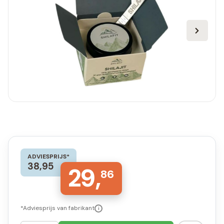
ADVIESPRIJS*
38,95
29,
86
*Adviesprijs van fabrikant
i