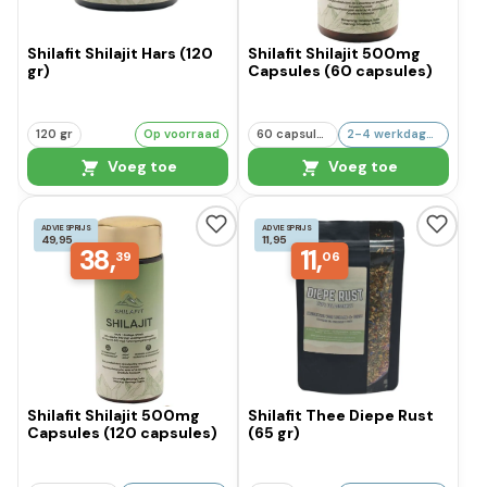
Shilafit Shilajit Hars (120
Shilafit Shilajit 500mg
gr)
Capsules (60 capsules)
120 gr
Op voorraad
60 capsules
2-4 werkdagen
Voeg toe
Voeg toe
ADVIESPRIJS
ADVIESPRIJS
49,95
11,95
38,
11,
39
06
Shilafit Shilajit 500mg
Shilafit Thee Diepe Rust
Capsules (120 capsules)
(65 gr)