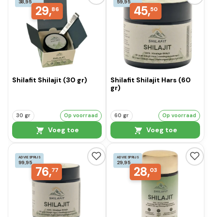
38,95
59,95
29,
45,
86
50
Shilafit Shilajit (30 gr)
Shilafit Shilajit Hars (60
gr)
30 gr
Op voorraad
60 gr
Op voorraad
Voeg toe
Voeg toe
ADVIESPRIJS
ADVIESPRIJS
99,95
29,95
76,
28,
77
03