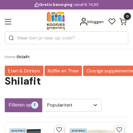
KD.
Gratis bezorging
voor 20:00 uur besteld
vanaf € 74,95
Bekijk alle resultaten
extra
Zoeken
0
Categorieën
Inloggen
Merken
Home
Shilafit
›
Eten & Drinken
Koffie en Thee
Overige supplement
Shilafit
Populariteit
Filteren op
7
ADVIESPRIJS
ADVIESPRIJS