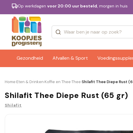
Op werkdagen
voor 20:00 uur besteld
, morgen in huis
Categorieën
Merken
Gezondheid
Afvallen & Sport
Voedingssuppl
Home
Eten & Drinken
Koffie en Thee
Thee
Shilafit Thee Diepe Rust (6
›
›
›
›
Shilafit Thee Diepe Rust (65 gr)
Shilafit