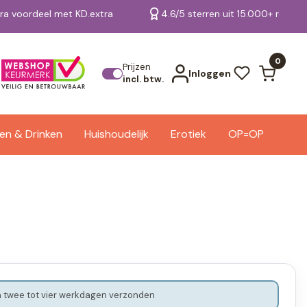
tra voordeel met KD.extra
4.6/5 sterren uit 15.000+ review
Bekijk alle resultaten
0
Prijzen
Inloggen
incl. btw.
en & Drinken
Huishoudelijk
Erotiek
OP=OP
 twee tot vier werkdagen verzonden