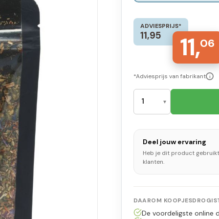
ADVIESPRIJS*
11,95
11,
06
*Adviesprijs van fabrikant
i
Deel jouw ervaring
Heb je dit product gebruik
klanten.
DAAROM KOOPJESDROGIST
De voordeligste online d