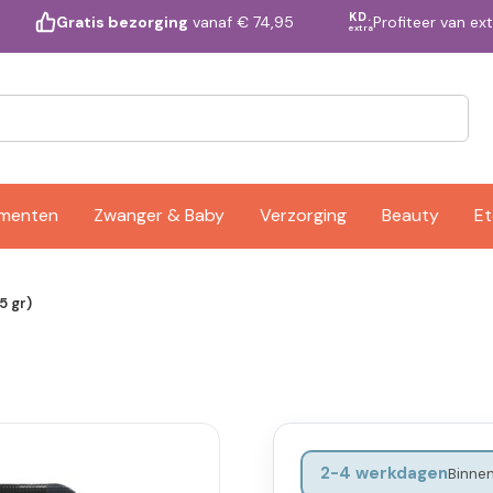
KD.
Profiteer van ex
Gratis bezorging
vanaf € 74,95
extra
ementen
Zwanger & Baby
Verzorging
Beauty
Et
5 gr)
2-4 werkdagen
Binnen