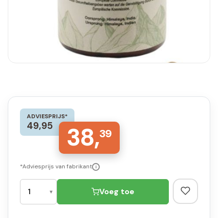
ADVIESPRIJS*
49,95
38,
39
*Adviesprijs van fabrikant
i
Voeg toe