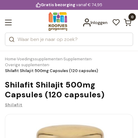
KD.
Gratis bezorging
voor 20:00 uur besteld
vanaf € 74,95
Bekijk alle resultaten
extra
Zoeken
0
Categorieën
Inloggen
Merken
Home
Voedingssupplementen
Supplementen
›
›
›
Overige supplementen
›
Shilafit Shilajit 500mg Capsules (120 capsules)
Shilafit Shilajit 500mg
Capsules (120 capsules)
Shilafit