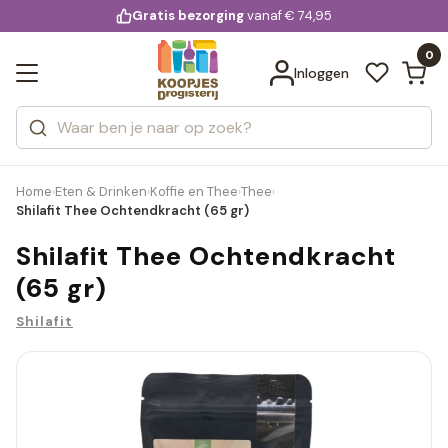
KD.
Gratis bezorging
voor 20:00 uur besteld
vanaf € 74,95
Bekijk alle resultaten
extra
Zoeken
0
Categorieën
Inloggen
Merken
Home
Eten & Drinken
Koffie en Thee
Thee
›
›
›
›
Shilafit Thee Ochtendkracht (65 gr)
Shilafit Thee Ochtendkracht
(65 gr)
Shilafit