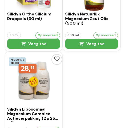
Silidyn Ortho Silicium
Silidyn Natuurlijk
Druppels (30 ml)
Magnesium Zout Olie
(500 ml)
30 ml
Op voorraad
500 ml
Op voorraad
Voeg toe
Voeg toe
ADVIESPRIJS
36,98
28,
99
Silidyn Liposomaal
Magnesium Complex
Actieverpakking (2 x 250
ml)