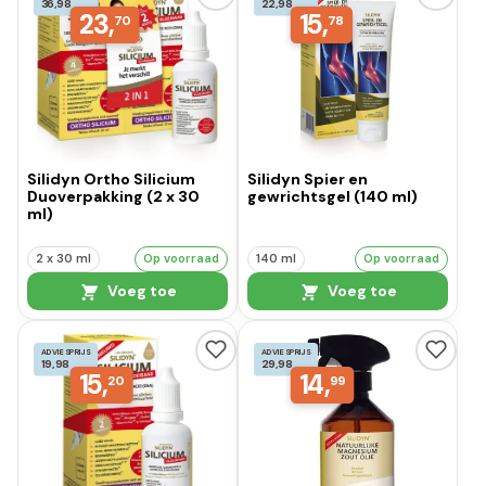
36,98
22,98
23,
15,
70
78
Silidyn Ortho Silicium
Silidyn Spier en
Duoverpakking (2 x 30
gewrichtsgel (140 ml)
ml)
2 x 30 ml
Op voorraad
140 ml
Op voorraad
Voeg toe
Voeg toe
ADVIESPRIJS
ADVIESPRIJS
19,98
29,98
15,
14,
20
99