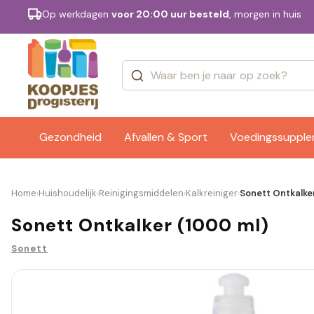
Op werkdagen
voor 20:00 uur besteld
, morgen in huis
Categorieën
Merken
Gezondheid
Afvallen & Sport
Voedingssuppl
Home
Huishoudelijk
Reinigingsmiddelen
Kalkreiniger
Sonett Ontkalke
›
›
›
›
Sonett Ontkalker (1000 ml)
Sonett