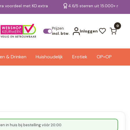
tra voordeel met KD.extra
4.6/5 sterren uit 15.000+ review
Bekijk alle resultaten
0
Prijzen
Inloggen
incl. btw.
en & Drinken
Huishoudelijk
Erotiek
OP=OP
n in huis bij bestelling vóór 20:00