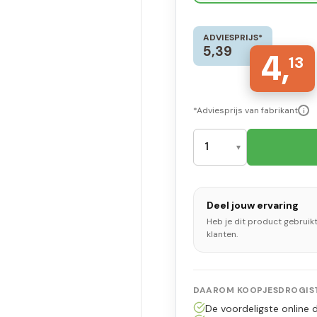
ADVIESPRIJS*
5,39
4,
13
*Adviesprijs van fabrikant
i
Deel jouw ervaring
Heb je dit product gebruik
klanten.
DAAROM KOOPJESDROGIST
De voordeligste online d