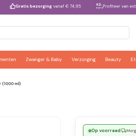
KD.
Profiteer van ex
Gratis bezorging
vanaf € 74,95
extra
ementen
Zwanger & Baby
Verzorging
Beauty
Et
r (1000 ml)
Op voorraad
·
Morge