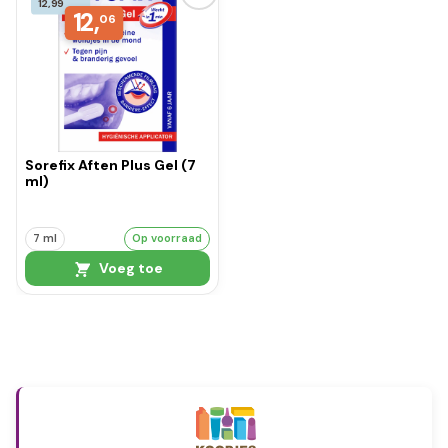
12,99
12,
06
Sorefix Aften Plus Gel (7
ml)
7 ml
Op voorraad
Voeg toe