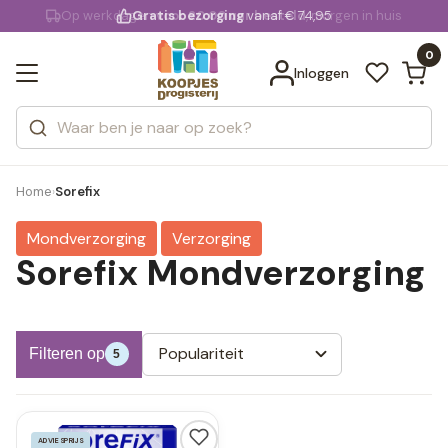
KD.
Gratis bezorging
voor 20:00 uur besteld
vanaf € 74,95
Bekijk alle resultaten
extra
Zoeken
0
Categorieën
Inloggen
Merken
Home
Sorefix
›
Mondverzorging
Verzorging
Sorefix Mondverzorging
Populariteit
Filteren op
5
ADVIESPRIJS