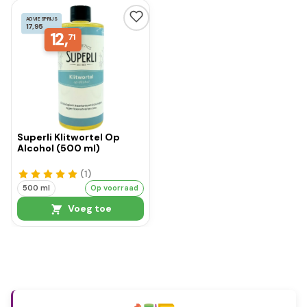
ADVIESPRIJS
17,95
12,
71
Superli Klitwortel Op
Alcohol (500 ml)
(1
)
500 ml
Op voorraad
Voeg toe