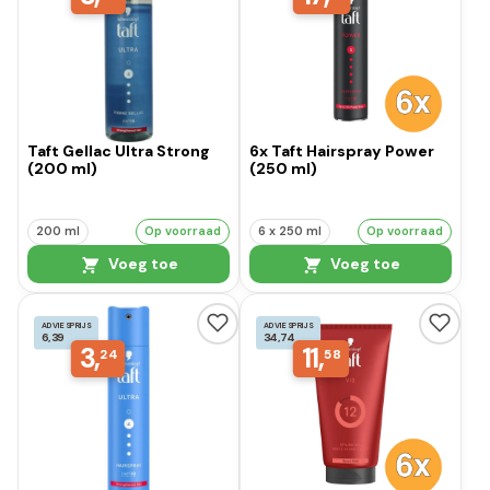
Taft Gellac Ultra Strong
6x Taft Hairspray Power
(200 ml)
(250 ml)
200 ml
Op voorraad
6 x 250 ml
Op voorraad
Voeg toe
Voeg toe
ADVIESPRIJS
ADVIESPRIJS
6,39
34,74
3,
11,
24
58