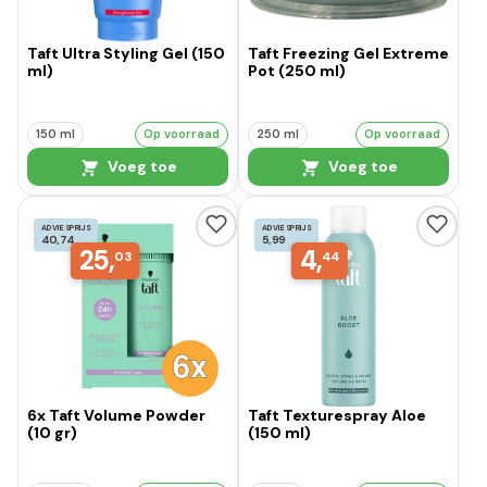
Taft Ultra Styling Gel (150
Taft Freezing Gel Extreme
ml)
Pot (250 ml)
150 ml
Op voorraad
250 ml
Op voorraad
Voeg toe
Voeg toe
ADVIESPRIJS
ADVIESPRIJS
40,74
5,99
25,
4,
03
44
6x Taft Volume Powder
Taft Texturespray Aloe
(10 gr)
(150 ml)