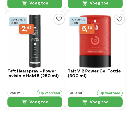
Voeg toe
Voeg toe
ADVIESPRIJS
ADVIESPRIJS
6,99
8,69
2,
5,
95
80
Taft Haarspray - Power
Taft V12 Power Gel Tottle
Invisible Hold 5 (250 ml)
(300 ml)
250 ml
Op voorraad
300 ml
Op voorraad
Voeg toe
Voeg toe