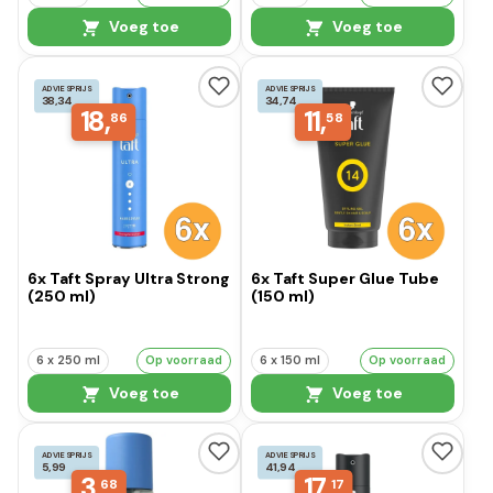
Voeg toe
Voeg toe
ADVIESPRIJS
ADVIESPRIJS
38,34
34,74
18,
11,
86
58
6x Taft Spray Ultra Strong
6x Taft Super Glue Tube
(250 ml)
(150 ml)
6 x 250 ml
Op voorraad
6 x 150 ml
Op voorraad
Voeg toe
Voeg toe
ADVIESPRIJS
ADVIESPRIJS
5,99
41,94
3,
17,
68
17