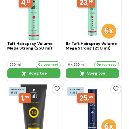
4,
23,
12
98
Taft Hairspray Volume
6x Taft Hairspray Volume
Mega Strong (250 ml)
Mega Strong (250 ml)
250 ml
Op voorraad
6 x 250 ml
Op voorraad
Voeg toe
Voeg toe
ADVIESPRIJS
ADVIESPRIJS
5,79
41,94
1,
25,
99
49