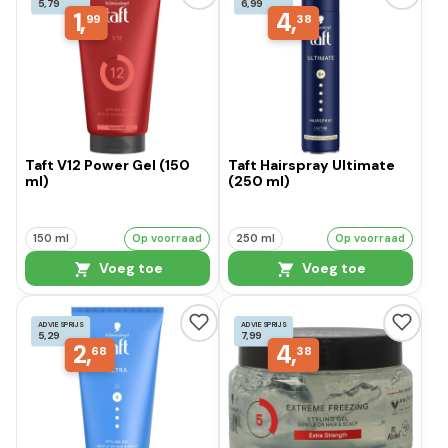
5,79
6,99
1,
4,
99
38
Taft V12 Power Gel (150
Taft Hairspray Ultimate
ml)
(250 ml)
150 ml
Op voorraad
250 ml
Op voorraad
Voeg toe
Voeg toe
ADVIESPRIJS
ADVIESPRIJS
5,29
7,99
2,
4,
68
38