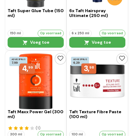
Taft Super Glue Tube (150
6x Taft Hairspray
ml)
Ultimate (250 ml)
150 ml
Op voorraad
6 x 250 ml
Op voorraad
Voeg toe
Voeg toe
ADVIESPRIJS
ADVIESPRIJS
7,99
6,29
4,
3,
99
98
Taft Maxx Power Gel (300
Taft Texture Fibre Paste
ml)
(100 ml)
(1
)
300 ml
Op voorraad
100 ml
Op voorraad