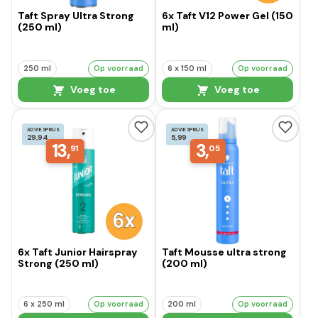
Taft Spray Ultra Strong
6x Taft V12 Power Gel (150
(250 ml)
ml)
250 ml
Op voorraad
6 x 150 ml
Op voorraad
Voeg toe
Voeg toe
ADVIESPRIJS
ADVIESPRIJS
29,94
5,99
13,
3,
91
05
6x Taft Junior Hairspray
Taft Mousse ultra strong
Strong (250 ml)
(200 ml)
6 x 250 ml
Op voorraad
200 ml
Op voorraad