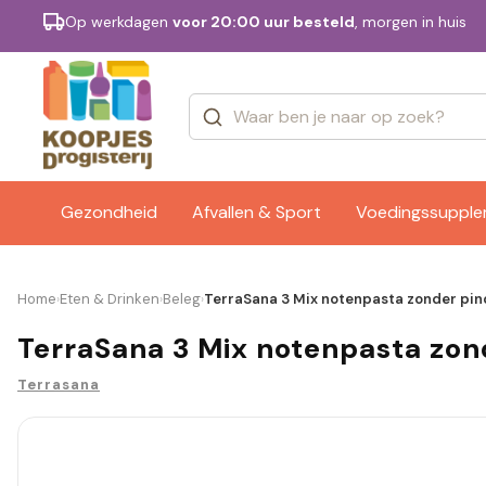
Op werkdagen
voor 20:00 uur besteld
, morgen in huis
Categorieën
Merken
Gezondheid
Afvallen & Sport
Voedingssuppl
Home
Eten & Drinken
Beleg
TerraSana 3 Mix notenpasta zonder pind
›
›
›
TerraSana 3 Mix notenpasta zond
Terrasana