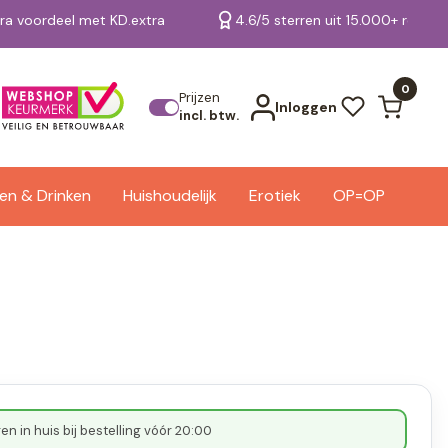
tra voordeel met KD.extra
4.6/5 sterren uit 15.000+ review
Bekijk alle resultaten
0
Prijzen
Inloggen
incl. btw.
en & Drinken
Huishoudelijk
Erotiek
OP=OP
n in huis bij bestelling vóór 20:00