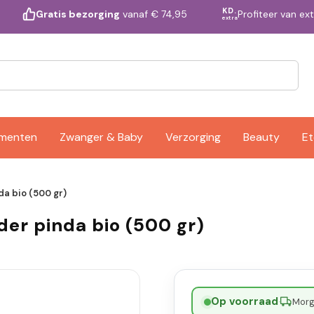
KD.
Profiteer van ex
Gratis bezorging
vanaf € 74,95
extra
ementen
Zwanger & Baby
Verzorging
Beauty
Et
a bio (500 gr)
er pinda bio (500 gr)
Op voorraad
·
Morge