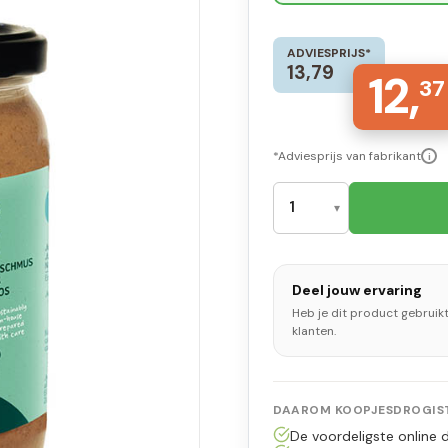
ADVIESPRIJS*
13,79
12,
37
*Adviesprijs van fabrikant
i
Deel jouw ervaring
Heb je dit product gebruik
klanten.
DAAROM KOOPJESDROGIST
De voordeligste online d