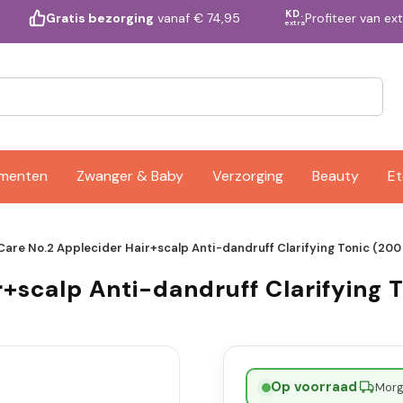
KD.
Profiteer van ex
Gratis bezorging
vanaf € 74,95
extra
ementen
Zwanger & Baby
Verzorging
Beauty
Et
are No.2 Applecider Hair+scalp Anti-dandruff Clarifying Tonic (200
+scalp Anti-dandruff Clarifying 
Op voorraad
·
Morge