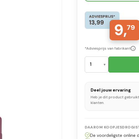
ADVIESPRIJS*
13,99
9,
79
*Adviesprijs van fabrikant
i
Deel jouw ervaring
Heb je dit product gebruik
klanten.
DAAROM KOOPJESDROGIST
De voordeligste online d