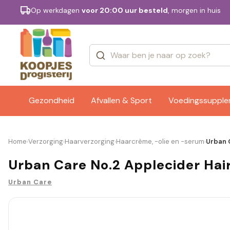
Op werkdagen
voor 20:00 uur besteld
, morgen in huis
Categorieën
Merken
Gezondheid
Afvallen & Sport
Voedingssuppl
Home
Verzorging
Haarverzorging
Haarcrème, -olie en -serum
Urban C
›
›
›
›
Urban Care No.2 Applecider Hair
Urban Care