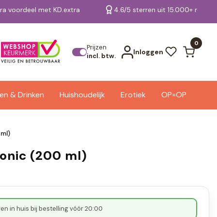
tra voordeel met KD.extra
4.6/5 sterren uit 15.000+ review
Bekijk alle resultaten
0
Prijzen
Inloggen
incl. btw.
en & Drinken
Huishoudelijk
Erotiek
OP=OP
 ml)
Tonic (200 ml)
n in huis bij bestelling vóór 20:00