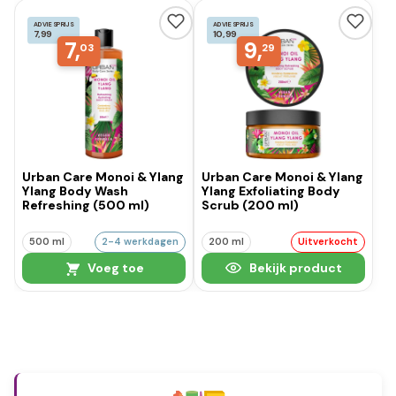
ADVIESPRIJS
ADVIESPRIJS
7,99
10,99
7,
9,
03
29
Urban Care Monoi & Ylang
Urban Care Monoi & Ylang
Ylang Body Wash
Ylang Exfoliating Body
Refreshing (500 ml)
Scrub (200 ml)
500 ml
2-4 werkdagen
200 ml
Uitverkocht
Voeg toe
Bekijk product