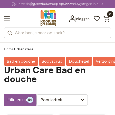
KD.
Op werkdagen
Gratis bezorging
voor 20:00 uur besteld
vanaf € 74,95
, morgen in huis
Bekijk alle resultaten
extra
Zoeken
0
Categorieën
Inloggen
Merken
Home
Urban Care
›
Bad en douche
Bodyscrub
Douchegel
Verzorgin
Urban Care Bad en
douche
Populariteit
Filteren op
54