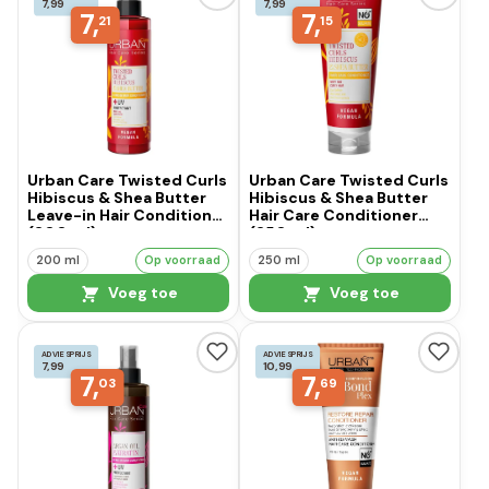
7,99
7,99
7,
7,
21
15
Urban Care Twisted Curls
Urban Care Twisted Curls
Hibiscus & Shea Butter
Hibiscus & Shea Butter
Leave-in Hair Conditioner
Hair Care Conditioner
(200 ml)
(250 ml)
200 ml
Op voorraad
250 ml
Op voorraad
Voeg toe
Voeg toe
ADVIESPRIJS
ADVIESPRIJS
7,99
10,99
7,
7,
03
69