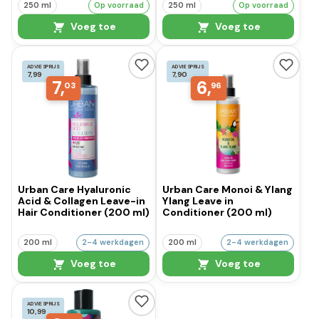
250 ml
Op voorraad
250 ml
Op voorraad
Voeg toe
Voeg toe
ADVIESPRIJS
ADVIESPRIJS
7,99
7,90
7,
6,
03
96
Urban Care Hyaluronic
Urban Care Monoi & Ylang
Acid & Collagen Leave-in
Ylang Leave in
Hair Conditioner (200 ml)
Conditioner (200 ml)
200 ml
2-4 werkdagen
200 ml
2-4 werkdagen
Voeg toe
Voeg toe
ADVIESPRIJS
10,99