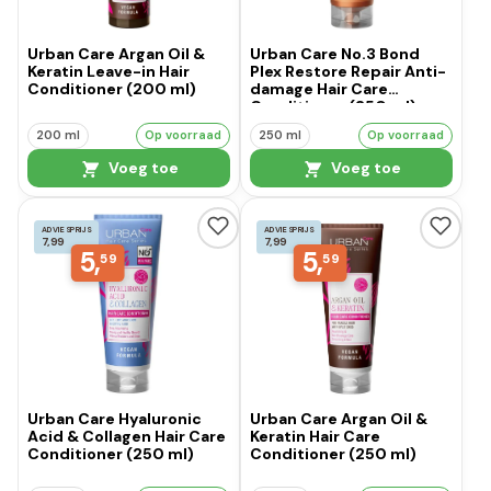
Urban Care Argan Oil &
Urban Care No.3 Bond
Keratin Leave-in Hair
Plex Restore Repair Anti-
Conditioner (200 ml)
damage Hair Care
Conditioner (250 ml)
200 ml
Op voorraad
250 ml
Op voorraad
Voeg toe
Voeg toe
ADVIESPRIJS
ADVIESPRIJS
7,99
7,99
5,
5,
59
59
Urban Care Hyaluronic
Urban Care Argan Oil &
Acid & Collagen Hair Care
Keratin Hair Care
Conditioner (250 ml)
Conditioner (250 ml)