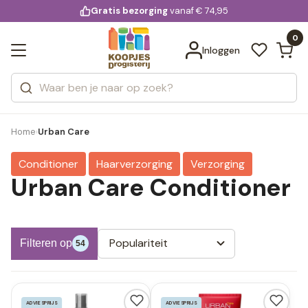
KD.
Gratis bezorging
voor 20:00 uur besteld
vanaf € 74,95
Bekijk alle resultaten
extra
Zoeken
0
Categorieën
Inloggen
Merken
Home
Urban Care
›
Conditioner
Haarverzorging
Verzorging
Urban Care Conditioner
Populariteit
Filteren op
54
ADVIESPRIJS
ADVIESPRIJS