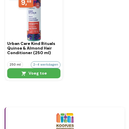
9,
68
Urban Care Kind Rituals
Quinoa & Almond Hair
Conditioner (250 ml)
250 ml
2-4 werkdagen
Voeg toe