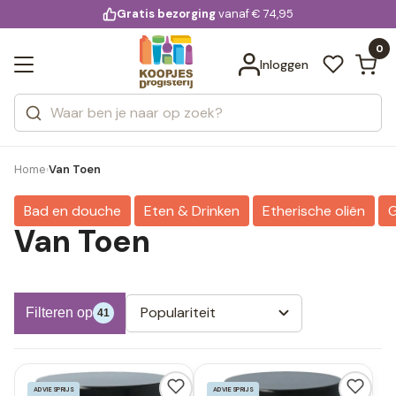
KD.
Gratis bezorging
voor 20:00 uur besteld
vanaf € 74,95
Bekijk alle resultaten
extra
Zoeken
0
Categorieën
Inloggen
Merken
Home
Van Toen
›
Bad en douche
Eten & Drinken
Etherische oliën
G
Van Toen
Populariteit
Filteren op
41
ADVIESPRIJS
ADVIESPRIJS