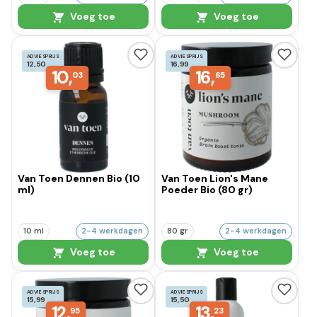
Voeg toe
Voeg toe
ADVIESPRIJS
ADVIESPRIJS
12,50
16,99
10,
16,
03
65
Van Toen Dennen Bio (10
Van Toen Lion's Mane
ml)
Poeder Bio (80 gr)
10 ml
2-4 werkdagen
80 gr
2-4 werkdagen
Voeg toe
Voeg toe
ADVIESPRIJS
ADVIESPRIJS
15,99
15,50
12,
13,
95
23