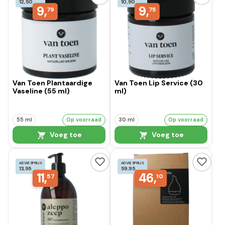
12,50
10,90
9,
9,
79
75
Van Toen Plantaardige
Van Toen Lip Service (30
Vaseline (55 ml)
ml)
55 ml
Op voorraad
30 ml
Op voorraad
Voeg toe
Voeg toe
ADVIESPRIJS
ADVIESPRIJS
13,95
59,95
11,
46,
57
10