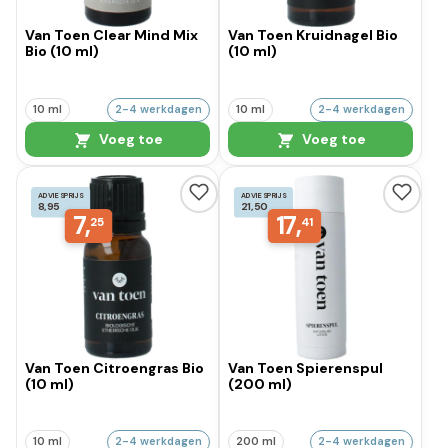
Van Toen Clear Mind Mix
Van Toen Kruidnagel Bio
Bio (10 ml)
(10 ml)
10 ml
2-4 werkdagen
10 ml
2-4 werkdagen
Voeg toe
Voeg toe
ADVIESPRIJS
ADVIESPRIJS
8,95
21,50
7,
17,
25
41
Van Toen Citroengras Bio
Van Toen Spierenspul
(10 ml)
(200 ml)
10 ml
2-4 werkdagen
200 ml
2-4 werkdagen