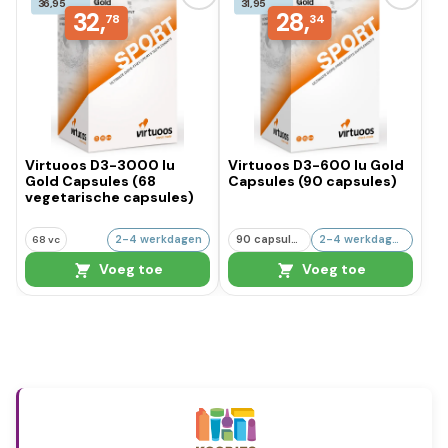
36,95
31,95
32,
28,
78
34
Virtuoos D3-3000 Iu
Virtuoos D3-600 Iu Gold
Gold Capsules (68
Capsules (90 capsules)
vegetarische capsules)
2-4 werkdagen
90 capsules
2-4 werkdagen
68 vc
Voeg toe
Voeg toe