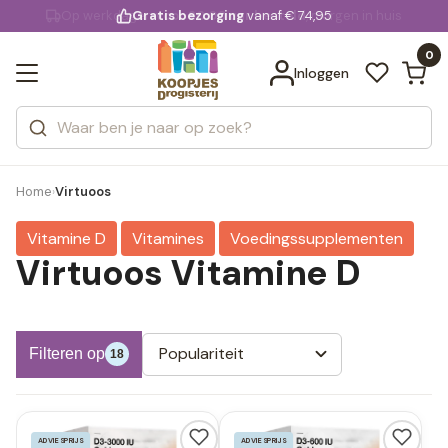
KD.
Gratis bezorging
voor 20:00 uur besteld
vanaf € 74,95
Bekijk alle resultaten
extra
Zoeken
0
Categorieën
Inloggen
Merken
Home
Virtuoos
›
Vitamine D
Vitamines
Voedingssupplementen
Virtuoos Vitamine D
Populariteit
Filteren op
18
ADVIESPRIJS
ADVIESPRIJS