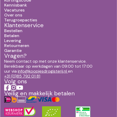
Kortingscode
Kennisbank
Vacatures
Over ons
Terugroepacties
Klantenservice
Bestellen
Betalen
Levering
Retourneren
Garantie
Vragen?
Neem contact op met onze klantenservice.
Bereikbaar op werkdagen van 09:00 tot 17:00
uur via
info@koopjesdrogisterij.nl
en
+31 (0)85 792 01 81
Volg ons
Veilig en makkelijk betalen