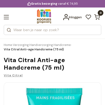
KD.
Gratis bezorging
voor 20:00 uur besteld
vanaf € 74,95
Bekijk alle resultaten
extra
Zoeken
0
Categorieën
Inloggen
Merken
Home
Verzorging
Handverzorging
Handcreme
›
›
›
›
Vita Citral Anti-age Handcreme (75 ml)
Vita Citral Anti-age
Handcreme (75 ml)
Vita Citral