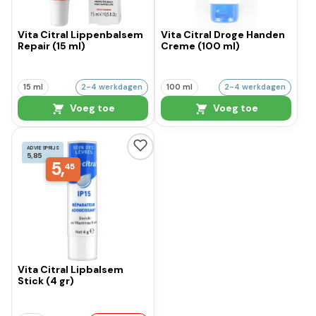
Vita Citral Lippenbalsem
Vita Citral Droge Handen
Repair (15 ml)
Creme (100 ml)
15 ml
2-4 werkdagen
100 ml
2-4 werkdagen
Voeg toe
Voeg toe
ADVIESPRIJS
5,85
5,
45
Vita Citral Lipbalsem
Stick (4 gr)