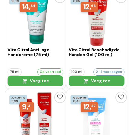
15,99
13,85
14,
12,
84
66
Vita Citral Anti-age
Vita Citral Beschadigde
Handcreme (75 ml)
Handen Gel (100 ml)
75 ml
Op voorraad
100 ml
2-4 werkdagen
Voeg toe
Voeg toe
ADVIESPRIJS
ADVIESPRIJS
9,99
13,45
9,
12,
31
47