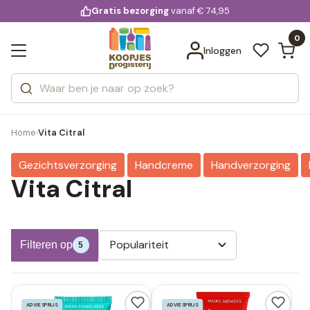
KD.
Gratis bezorging
voor 20:00 uur besteld
vanaf € 74,95
Bekijk alle resultaten
extra
Zoeken
0
Categorieën
Inloggen
Merken
Home
Vita Citral
›
Gezichtsverzorging
Handcreme
Handverzorging
Vita Citral
Populariteit
Filteren op
5
ADVIESPRIJS
ADVIESPRIJS