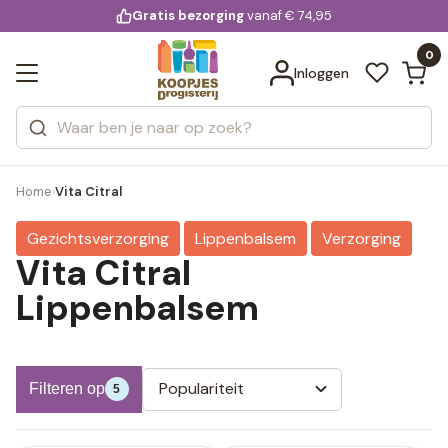
KD.
Gratis bezorging
voor 20:00 uur besteld
vanaf € 74,95
Bekijk alle resultaten
extra
Zoeken
0
Categorieën
Inloggen
Merken
Home
Vita Citral
›
Gezichtsverzorging
Lippenbalsem
Verzorging
Vita Citral
Lippenbalsem
Populariteit
Filteren op
5