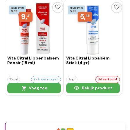
ADVIESPRIJS
ADVIESPRIJS
9,99
5,85
9,
5,
31
45
Vita Citral Lippenbalsem
Vita Citral Lipbalsem
Repair (15 ml)
Stick (4 gr)
15 ml
2-4 werkdagen
4 gr
Uitverkocht
Voeg toe
Bekijk product