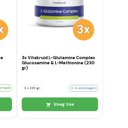
ne
3x Vitakruid L-Glutamine Complex
Glucosamine & L-Methionine (230
gr)
orraad
3 x 230 gr
2-4 werkdagen
Voeg toe