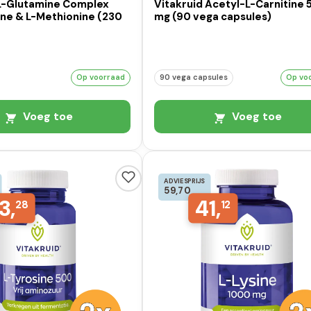
 L-Glutamine Complex
Vitakruid Acetyl-L-Carnitine
ne & L-Methionine (230
mg (90 vega capsules)
Op voorraad
90 vega capsules
Op vo
Voeg toe
Voeg toe
ADVIESPRIJS
59,70
3,
41,
28
12