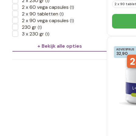
2 x 230 gr
(1)
2 x 90 table
2 x 60 vega capsules
(1)
2 x 90 tabletten
(1)
2 x 90 vega capsules
(1)
230 gr
(1)
3 x 230 gr
(1)
+ Bekijk alle opties
ADVIESPRIJS
32,90
2