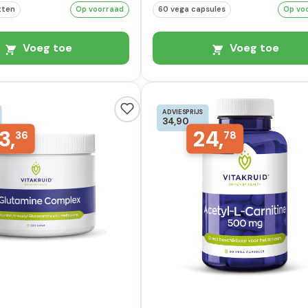
tten
Op voorraad
60 vega capsules
Op vo
Voeg toe
Voeg toe
ADVIESPRIJS
34,90
3,
24,
36
78