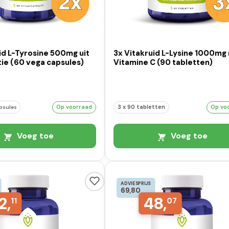
id L-Tyrosine 500mg uit
3x Vitakruid L-Lysine 1000mg
ie (60 vega capsules)
Vitamine C (90 tabletten)
Op voorraad
3 x 90 tabletten
Op vo
apsules
Voeg toe
Voeg toe
ADVIESPRIJS
69,80
2,
48,
11
07