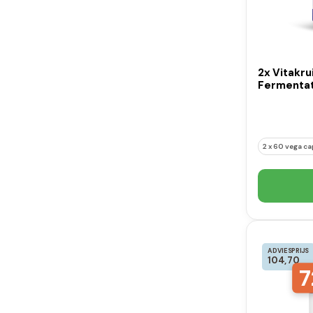
2x Vitakru
Fermentat
2 x 60 vega c
ADVIESPRIJS
104,70
7