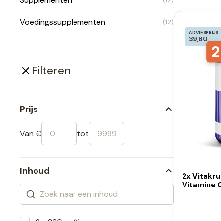
Supplementen
(12)
Voedingssupplementen
(12)
ADVIESPRIJS
39,80
2
Filteren
Prijs
Van €
tot
Inhoud
2x Vitakr
Vitamine C