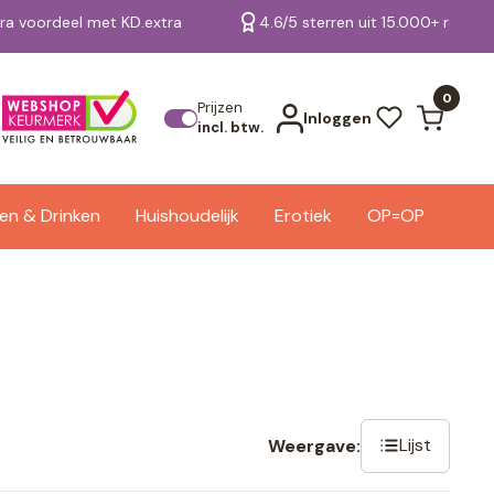
tra voordeel met KD.extra
4.6/5 sterren uit 15.000+ review
Bekijk alle resultaten
0
Prijzen
Inloggen
incl. btw.
en & Drinken
Huishoudelijk
Erotiek
OP=OP
Lijst
Weergave: