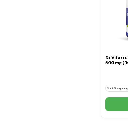
3x Vitakru
500 mg (9
3 x 90 vega c