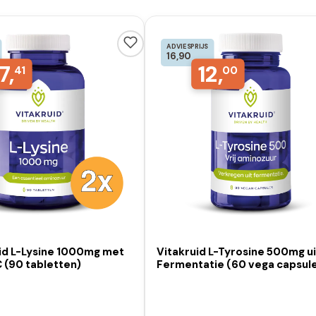
ADVIESPRIJS
16,90
7,
12,
41
00
uid L-Lysine 1000mg met
Vitakruid L-Tyrosine 500mg u
 (90 tabletten)
Fermentatie (60 vega capsul