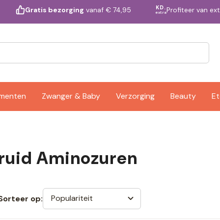
KD.
Profiteer van ex
Gratis bezorging
vanaf € 74,95
extra
ementen
Zwanger & Baby
Verzorging
Beauty
Et
ruid Aminozuren
Populariteit
Sorteer op: