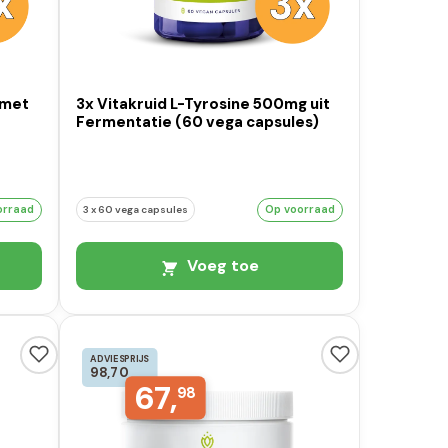
 met
3x Vitakruid L-Tyrosine 500mg uit
Fermentatie (60 vega capsules)
Op voorraad
orraad
3 x 60 vega capsules
Voeg toe
ADVIESPRIJS
98,70
67,
98