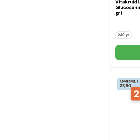
Vitakruid
Glucosami
gr)
230 gr
ADVIESPRIJS
33,80
2