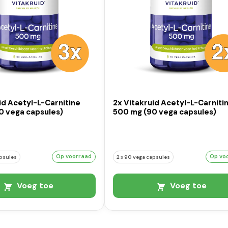
id Acetyl-L-Carnitine
2x Vitakruid Acetyl-L-Carniti
0 vega capsules)
500 mg (90 vega capsules)
Op voorraad
Op vo
apsules
2 x 90 vega capsules
Voeg toe
Voeg toe