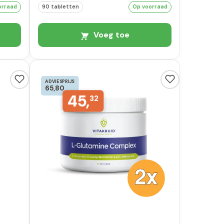
orraad
90 tabletten
Op voorraad
Voeg toe
ADVIESPRIJS
65,80
45,
32