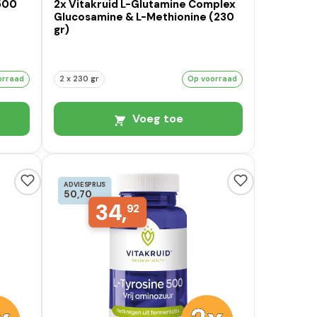
 500
2x Vitakruid L-Glutamine Complex
Glucosamine & L-Methionine (230
gr)
orraad
2 x 230 gr
Op voorraad
Voeg toe
ADVIESPRIJS
50,70
34,
92