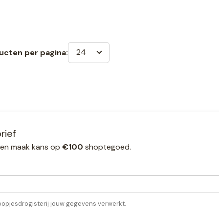
24
ucten per pagina:
rief
ef en maak kans op
€100
shoptegoed.
oopjesdrogisterij jouw gegevens verwerkt.