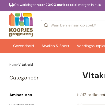
Op werkdagen
voor 20:00 uur besteld
, morgen in huis
Categorieën
Merken
Gezondheid
Afvallen & Sport
Voedingssuppl
Home
Vitakruid
›
Vitak
Categorieën
12 artikelen
Aminozuren
(12)