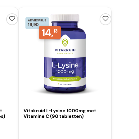
ADVIESPRIJS
19,90
14,
13
it
Vitakruid L-Lysine 1000mg met
es)
Vitamine C (90 tabletten)