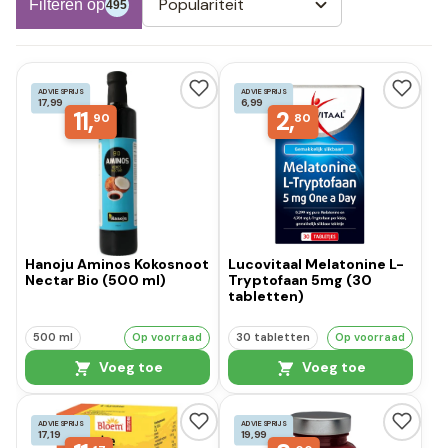
Populariteit
Filteren op
495
ADVIESPRIJS
ADVIESPRIJS
17,99
6,99
11,
2,
90
80
Hanoju Aminos Kokosnoot
Lucovitaal Melatonine L-
Nectar Bio (500 ml)
Tryptofaan 5mg (30
tabletten)
500 ml
Op voorraad
30 tabletten
Op voorraad
Voeg toe
Voeg toe
ADVIESPRIJS
ADVIESPRIJS
17,19
19,99