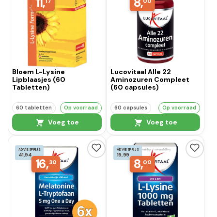
11,
8,
17
00
Bloem L-Lysine
Lucovitaal Alle 22
Lipblaasjes (60
Aminozuren Compleet
Tabletten)
(60 capsules)
60 tabletten
Op voorraad
60 capsules
Op voorraad
Voeg toe
Voeg toe
ADVIESPRIJS
ADVIESPRIJS
41,94
19,99
16,
8,
30
00