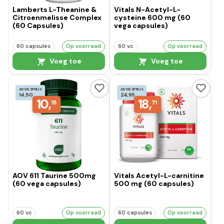
Lamberts L-Theanine &
Vitals N-Acetyl-L-
Citroenmelisse Complex
cysteine 600 mg (60
(60 Capsules)
vega capsules)
60 capsules
Op voorraad
60 vc
Op voorraad
Voeg toe
Voeg toe
ADVIESPRIJS
ADVIESPRIJS
14,50
24,95
10,
18,
15
71
AOV 611 Taurine 500mg
Vitals Acetyl-L-carnitine
(60 vega capsules)
500 mg (60 capsules)
60 vc
Op voorraad
60 capsules
Op voorraad