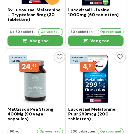
6x Lucovitaal Melatonine
Lucovitaal L-Lysine
L-Tryptofaan 5mg (30
1000mg (60 tabletten)
tabletten)
6 x 30 tabletten
Op voorraad
60 tabletten
Op voorraad
Voeg toe
Voeg toe
ADVIESPRIJS
ADVIESPRIJS
34,95
7,79
24,
4,
45
01
Mattisson Pea Strong
Lucovitaal Melatonine
400Mg (90 vega
Puur 299mcg (200
capsules)
tabletten)
90 vc
Op voorraad
200 tabletten
Op voorraad