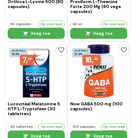
Orthica L-Lysine 500 (90
Proviform L-Theanine
capsules)
Forte 200 Mg (60 vega
capsules)
90 capsules
Op voorraad
60 vc
Op voorraad
Voeg toe
Voeg toe
ADVIESPRIJS
ADVIESPRIJS
13,99
21,95
7,
16,
19
46
Lucovitaal Melatonine 5
Now GABA 500 mg (100
HTP L-Tryptofaan (30
capsules)
tabletten)
30 tabletten
Op voorraad
100 capsules
Op voorraad
Voeg toe
Voeg toe