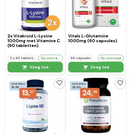
2x Vitakruid L-Lysine
Vitals L-Glutamine
1000mg met Vitamine C
1000mg (60 capsules)
(90 tabletten)
2 x 90 tabletten
Op voorraad
60 capsules
Op voorraad
Voeg toe
Voeg toe
ADVIESPRIJS
ADVIESPRIJS
19,95
32,50
13,
24,
37
38