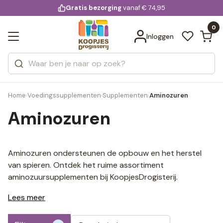
KD.
Gratis bezorging
voor 20:00 uur besteld
vanaf € 74,95
Bekijk alle resultaten
extra
Zoeken
0
Categorieën
Inloggen
Merken
Home
Voedingssupplementen
Supplementen
Aminozuren
›
›
›
Aminozuren
Aminozuren ondersteunen de opbouw en het herstel
van spieren. Ontdek het ruime assortiment
aminozuursupplementen bij KoopjesDrogisterij.
Lees meer