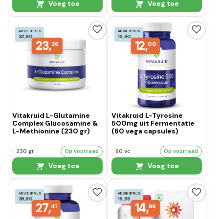
Voeg toe
Voeg toe
ADVIESPRIJS
ADVIESPRIJS
32,90
16,90
23,
12,
36
00
Vitakruid L-Glutamine
Vitakruid L-Tyrosine
Complex Glucosamine &
500mg uit Fermentatie
L-Methionine (230 gr)
(60 vega capsules)
230 gr
Op voorraad
60 vc
Op voorraad
Voeg toe
Voeg toe
ADVIESPRIJS
ADVIESPRIJS
39,80
19,95
27,
14,
41
96