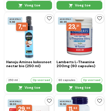
Voeg toe
Voeg toe
ADVIESPRIJS
ADVIESPRIJS
11,98
30,95
7,
23,
99
21
Hanoju Aminos kokosnoot
Lamberts L-Theanine
nectar bio (250 ml)
200mg (60 capsules)
250 ml
Op voorraad
60 capsules
Op voorraad
Voeg toe
Voeg toe
ADVIESPRIJS
ADVIESPRIJS
39,95
15,50
29,
11,
96
63