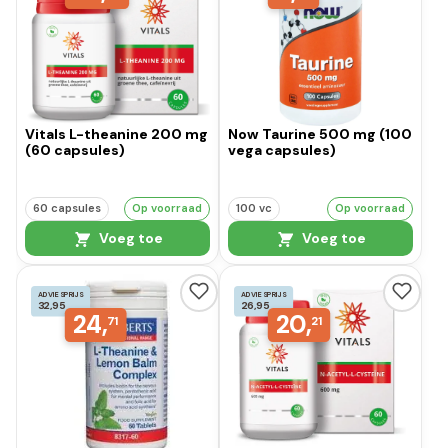
Vitals L-theanine 200 mg
Now Taurine 500 mg (100
(60 capsules)
vega capsules)
60 capsules
Op voorraad
100 vc
Op voorraad
Voeg toe
Voeg toe
ADVIESPRIJS
ADVIESPRIJS
32,95
26,95
24,
20,
71
21