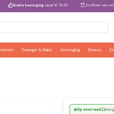
KD.
Profiteer van ex
Gratis bezorging
vanaf € 74,95
extra
ementen
Zwanger & Baby
Verzorging
Beauty
Et
Op voorraad
·
Morge