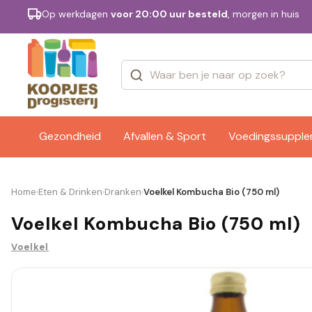
Op werkdagen
voor 20:00 uur besteld
, morgen in huis
Categorieën
Merken
Gezondheid
Afvallen & Sport
Voedingssuppl
Home
Eten & Drinken
Dranken
Voelkel Kombucha Bio (750 ml)
›
›
›
Voelkel Kombucha Bio (750 ml)
Voelkel