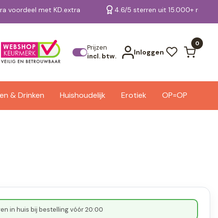
tra voordeel met KD.extra
4.6/5 sterren uit 15.000+ review
Bekijk alle resultaten
0
Prijzen
Inloggen
incl. btw.
en & Drinken
Huishoudelijk
Erotiek
OP=OP
n in huis bij bestelling vóór 20:00