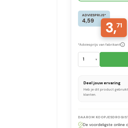
ADVIESPRIJS*
4,59
3,
71
*Adviesprijs van fabrikant
i
Deel jouw ervaring
Heb je dit product gebruik
klanten.
DAAROM KOOPJESDROGIST
De voordeligste online d