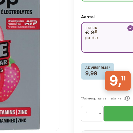
Aantal
1 STUK
€ 9
,11
per stuk
ADVIESPRIJS*
9,99
9,
11
*Adviesprijs van fabrikant
i