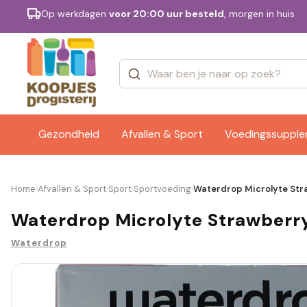
Op werkdagen
voor 20:00 uur besteld
, morgen in huis
Categorieën
Merken
Gezondheid
Afvallen & Sport
Voedingssuppl
Home
Afvallen & Sport
Sport
Sportvoeding
Waterdrop Microlyte Stra
›
›
›
›
Waterdrop Microlyte Strawberry
Waterdrop