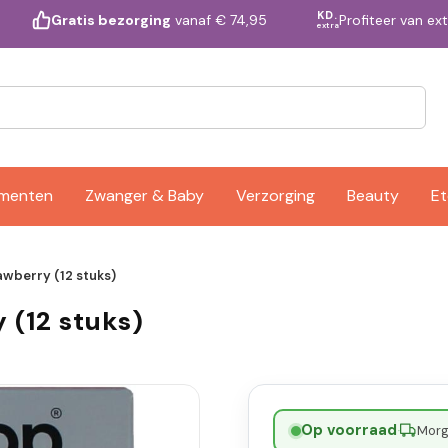
KD.
Profiteer van ex
Gratis bezorging
vanaf € 74,95
extra
ementen
Zwanger & Baby
Verzorging
Beauty
Et
wberry (12 stuks)
 (12 stuks)
Op voorraad
·
Morge