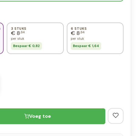
3 STUKS
6 STUKS
€ 8
€ 8
,84
,84
per stuk
per stuk
Bespaar € 0,82
Bespaar € 1,64
Voeg toe