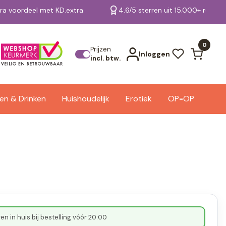
tra voordeel met KD.extra
4.6/5 sterren uit 15.000+ review
Bekijk alle resultaten
0
Prijzen
Inloggen
incl. btw.
en & Drinken
Huishoudelijk
Erotiek
OP=OP
n in huis bij bestelling vóór 20:00