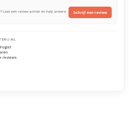
t? Laat een review achter en help andere
Schrijf een review
ERIJ.NL
rogist
eren
+ reviews