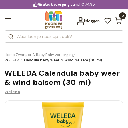
KD.
Gratis bezorging
voor 20:00 uur besteld
vanaf € 74,95
Bekijk alle resultaten
extra
Zoeken
0
Categorieën
Inloggen
Merken
Home
Zwanger & Baby
Baby verzorging
›
›
›
WELEDA Calendula baby weer & wind balsem (30 ml)
WELEDA Calendula baby weer
& wind balsem (30 ml)
Weleda