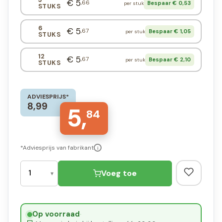
€ 5
,66
Bespaar € 0,53
per stuk
STUKS
6
€ 5
,67
Bespaar € 1,05
per stuk
STUKS
12
€ 5
,67
Bespaar € 2,10
per stuk
STUKS
ADVIESPRIJS*
8,99
5,
84
*Adviesprijs van fabrikant
i
Voeg toe
Op voorraad
·