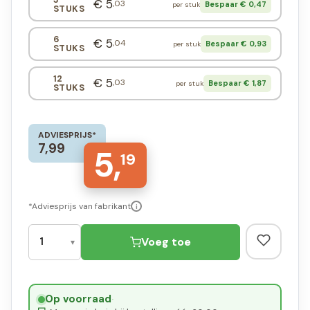
€ 5
,03
Bespaar € 0,47
per stuk
STUKS
6
€ 5
,04
Bespaar € 0,93
per stuk
STUKS
12
€ 5
,03
Bespaar € 1,87
per stuk
STUKS
ADVIESPRIJS*
7,99
5,
19
*Adviesprijs van fabrikant
i
Voeg toe
Op voorraad
·