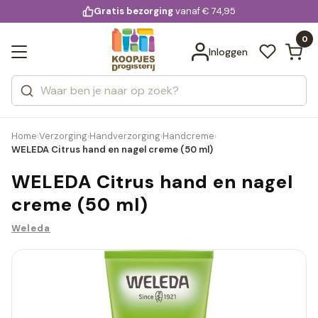
KD.
Gratis bezorging
voor 20:00 uur besteld
vanaf € 74,95
Bekijk alle resultaten
extra
Zoeken
0
Categorieën
Inloggen
Merken
Home
Verzorging
Handverzorging
Handcreme
›
›
›
›
WELEDA Citrus hand en nagel creme (50 ml)
WELEDA Citrus hand en nagel
creme (50 ml)
Weleda