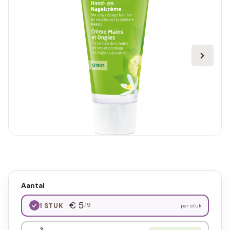
Aantal
€ 5
,19
1 STUK
per stuk
3