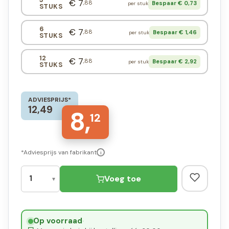
€ 7
,88
Bespaar € 0,73
per stuk
STUKS
6
€ 7
,88
Bespaar € 1,46
per stuk
STUKS
12
€ 7
,88
Bespaar € 2,92
per stuk
STUKS
ADVIESPRIJS*
12,49
8,
12
*Adviesprijs van fabrikant
i
Voeg toe
Op voorraad
·