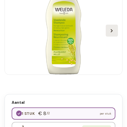
Aantal
€ 8
,12
1 STUK
per stuk
3