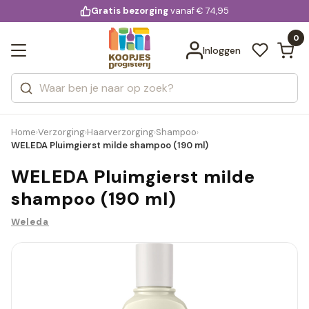
KD.
Gratis bezorging
voor 20:00 uur besteld
vanaf € 74,95
Bekijk alle resultaten
extra
Zoeken
0
Categorieën
Inloggen
Merken
Home
Verzorging
Haarverzorging
Shampoo
›
›
›
›
WELEDA Pluimgierst milde shampoo (190 ml)
WELEDA Pluimgierst milde
shampoo (190 ml)
Weleda