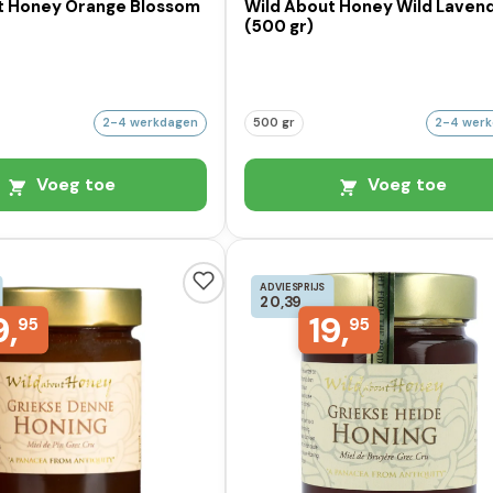
t Honey Orange Blossom
Wild About Honey Wild Laven
(500 gr)
2-4 werkdagen
500 gr
2-4 wer
Voeg toe
Voeg toe
ADVIESPRIJS
20,39
9,
19,
95
95