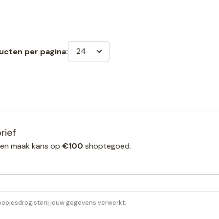
24
ucten per pagina:
rief
ef en maak kans op
€100
shoptegoed.
oopjesdrogisterij jouw gegevens verwerkt.