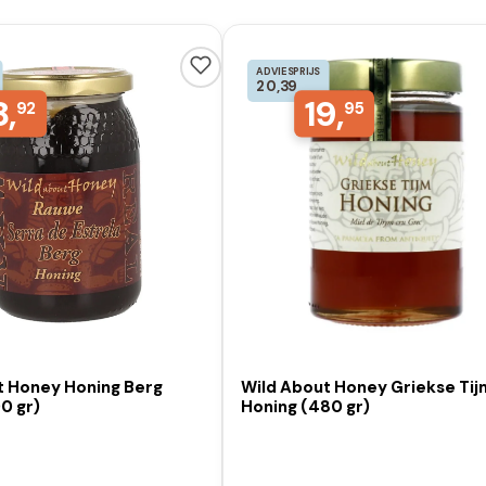
ADVIESPRIJS
20,39
8,
19,
92
95
t Honey Honing Berg
Wild About Honey Griekse Tij
0 gr)
Honing (480 gr)