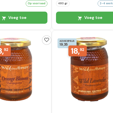
Op voorraad
480 gr
2-4 wer
Voeg toe
Voeg toe
ADVIESPRIJS
19,35
8,
18,
92
92