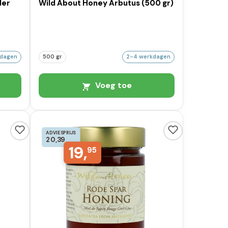
der
Wild About Honey Arbutus (500 gr)
kdagen
500 gr
2-4 werkdagen
Voeg toe
ADVIESPRIJS
20,39
19,
95