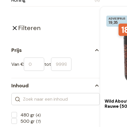
Honing
(11)
ADVIESPRIJS
19,35
1
Filteren
Prijs
Van €
tot
Inhoud
Wild Abou
Rauwe (50
480 gr
(4)
500 gr
(7)