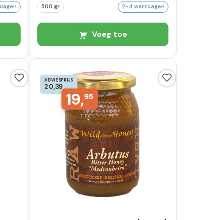
kdagen
500 gr
2-4 werkdagen
Voeg toe
ADVIESPRIJS
20,39
19,
95