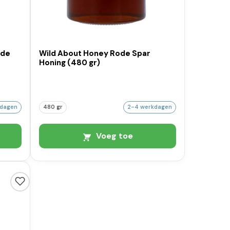
ide
Wild About Honey Rode Spar
Honing (480 gr)
kdagen
480 gr
2-4 werkdagen
Voeg toe