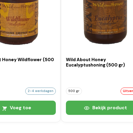
t Honey Wildflower (500
Wild About Honey
Eucalyptushoning (500 gr)
2-4 werkdagen
500 gr
Uitve
Voeg toe
Bekijk product