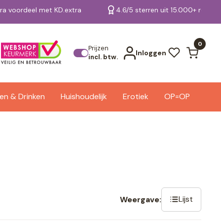
tra voordeel met KD.extra
4.6/5 sterren uit 15.000+ review
Bekijk alle resultaten
0
Prijzen
Inloggen
incl. btw.
en & Drinken
Huishoudelijk
Erotiek
OP=OP
Lijst
Weergave: