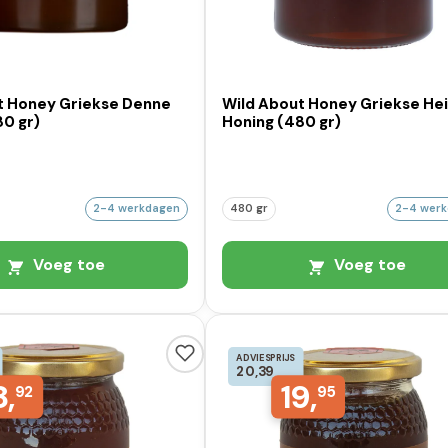
t Honey Griekse Denne
Wild About Honey Griekse He
80 gr)
Honing (480 gr)
2-4 werkdagen
480 gr
2-4 wer
Voeg toe
Voeg toe
ADVIESPRIJS
20,39
8,
19,
92
95