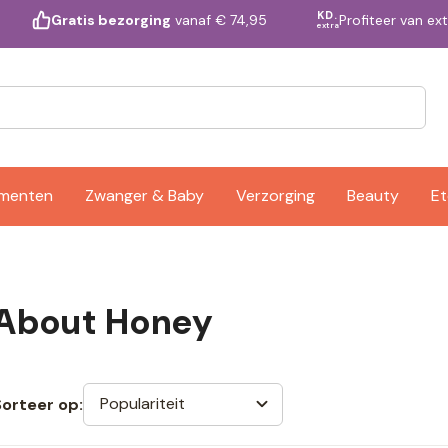
KD.
Profiteer van ex
Gratis bezorging
vanaf € 74,95
extra
ementen
Zwanger & Baby
Verzorging
Beauty
Et
 About Honey
Populariteit
Sorteer op: