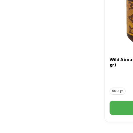
Wild Abou
gr)
500 gr