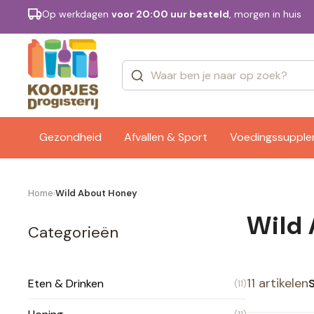
Op werkdagen
voor 20:00 uur besteld
, morgen in huis
Categorieën
Merken
Gezondheid
Afvallen & Sport
Voedingssuppl
Home
Wild About Honey
›
Wild
Categorieën
11 artikelen
Eten & Drinken
(11)