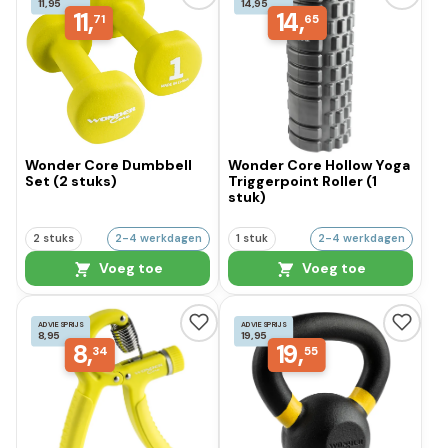
11,95
14,95
11,
14,
71
65
Wonder Core Dumbbell
Wonder Core Hollow Yoga
Set (2 stuks)
Triggerpoint Roller (1
stuk)
2 stuks
2-4 werkdagen
1 stuk
2-4 werkdagen
Voeg toe
Voeg toe
ADVIESPRIJS
ADVIESPRIJS
8,95
19,95
8,
19,
34
55