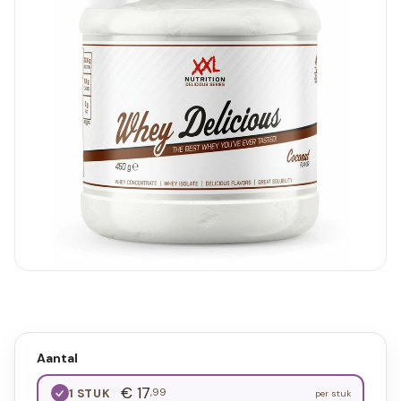
Aantal
€ 17
,99
1 STUK
per stuk