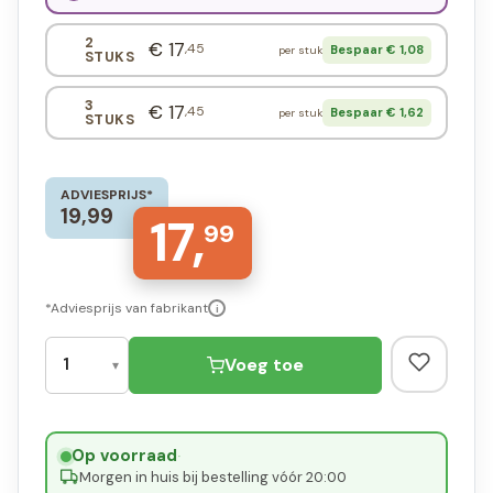
2
€ 17
,45
Bespaar € 1,08
per stuk
STUKS
3
€ 17
,45
Bespaar € 1,62
per stuk
STUKS
ADVIESPRIJS*
19,99
17,
99
*Adviesprijs van fabrikant
i
Voeg toe
Op voorraad
·
Morgen in huis bij bestelling vóór 20:00