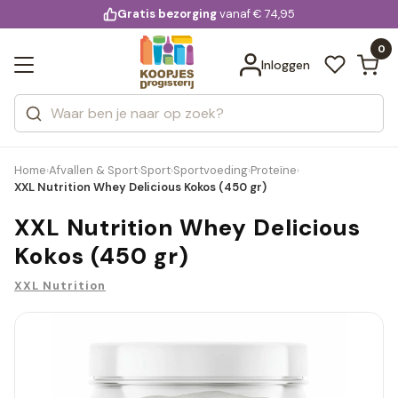
KD.
Gratis bezorging
voor 20:00 uur besteld
vanaf € 74,95
Bekijk alle resultaten
extra
Zoeken
0
Categorieën
Inloggen
Merken
Home
Afvallen & Sport
Sport
Sportvoeding
Proteïne
›
›
›
›
›
XXL Nutrition Whey Delicious Kokos (450 gr)
XXL Nutrition Whey Delicious
Kokos (450 gr)
XXL Nutrition