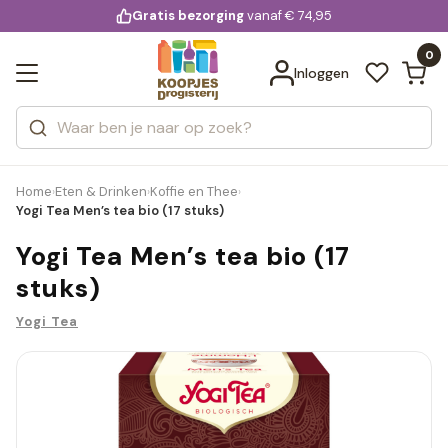
KD.
Gratis bezorging
voor 20:00 uur besteld
vanaf € 74,95
Bekijk alle resultaten
extra
Zoeken
0
Categorieën
Inloggen
Merken
Home
Eten & Drinken
Koffie en Thee
›
›
›
Yogi Tea Men’s tea bio (17 stuks)
Yogi Tea Men’s tea bio (17
stuks)
Yogi Tea