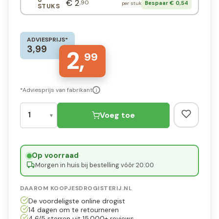
€ 2
,90
Bespaar € 0,54
per stuk
STUKS
ADVIESPRIJS*
3,99
2,
99
*Adviesprijs van fabrikant
i
Voeg toe
Op voorraad
·
Morgen in huis bij bestelling vóór 20:00
DAAROM KOOPJESDROGISTERIJ.NL
De voordeligste online drogist
14 dagen om te retourneren
4,6/5 sterren uit 15.000+ reviews