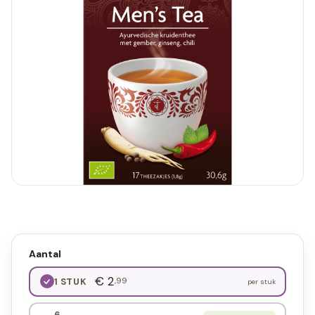
Aantal
€ 2
,99
1 STUK
per stuk
6