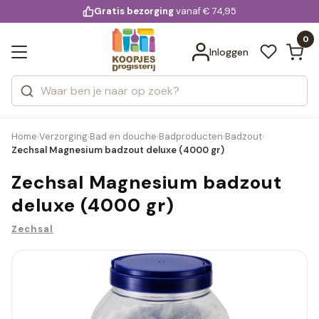
KD.
Gratis bezorging
voor 20:00 uur besteld
vanaf € 74,95
Bekijk alle resultaten
extra
Zoeken
0
Categorieën
Inloggen
Merken
Home
Verzorging
Bad en douche
Badproducten
Badzout
›
›
›
›
›
Zechsal Magnesium badzout deluxe (4000 gr)
Zechsal Magnesium badzout
deluxe (4000 gr)
Zechsal