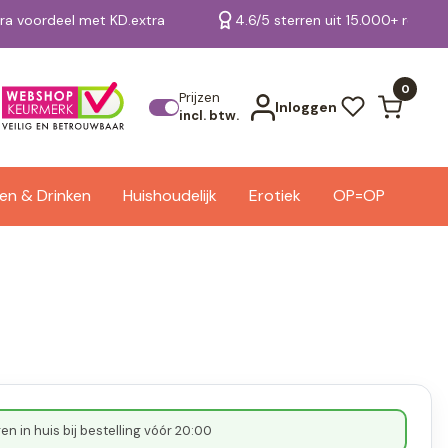
tra voordeel met KD.extra
4.6/5 sterren uit 15.000+ review
Bekijk alle resultaten
0
Prijzen
Inloggen
incl. btw.
en & Drinken
Huishoudelijk
Erotiek
OP=OP
n in huis bij bestelling vóór 20:00