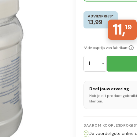
ADVIESPRIJS*
13,99
11,
19
*Adviesprijs van fabrikant
i
Deel jouw ervaring
Heb je dit product gebruik
klanten.
DAAROM KOOPJESDROGIST
De voordeligste online d