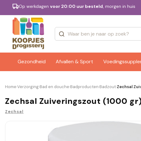
Op werkdagen
voor 20:00 uur besteld
, morgen in huis
Categorieën
Merken
Gezondheid
Afvallen & Sport
Voedingssuppl
Home
Verzorging
Bad en douche
Badproducten
Badzout
Zechsal Zui
›
›
›
›
›
Zechsal Zuiveringszout (1000 gr
Zechsal