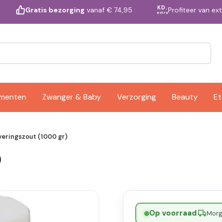
KD.
Profiteer van ex
Gratis bezorging
vanaf € 74,95
extra
ementen
Zwanger & Baby
Verzorging
Beauty
Et
veringszout (1000 gr)
)
Op voorraad
·
Morge