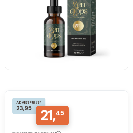
ADVIESPRIJS*
23,95
21,
45