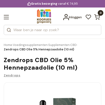
KD.
Gratis bezorging
voor 20:00 uur besteld
vanaf € 74,95
Bekijk alle resultaten
extra
Zoeken
0
Categorieën
Inloggen
Merken
Home
Voedingssupplementen
Supplementen
CBD
›
›
›
›
Zendrops CBD Olie 5% Hennepzaadolie (10 ml)
Zendrops CBD Olie 5%
Hennepzaadolie (10 ml)
Zendrops