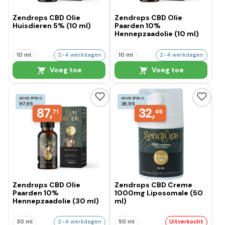
Zendrops CBD Olie
Zendrops CBD Olie
Huisdieren 5% (10 ml)
Paarden 10%
Hennepzaadolie (10 ml)
10 ml
2-4 werkdagen
10 ml
2-4 werkdagen
Voeg toe
Voeg toe
ADVIESPRIJS
ADVIESPRIJS
97,95
39,95
87,
32,
71
49
Zendrops CBD Olie
Zendrops CBD Creme
Paarden 10%
1000mg Liposomale (50
Hennepzaadolie (30 ml)
ml)
30 ml
2-4 werkdagen
50 ml
Uitverkocht