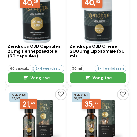
40,
40,
25
62
Zendrops CBD Capsules
Zendrops CBD Creme
20mg Hennepzaadolie
2000mg Liposomale (50
(60 capsules)
ml)
60 capsules
2-4 werkdagen
50 ml
2-4 werkdagen
Voeg toe
Voeg toe
ADVIESPRIJS
ADVIESPRIJS
23,95
39,95
21,
35,
45
77