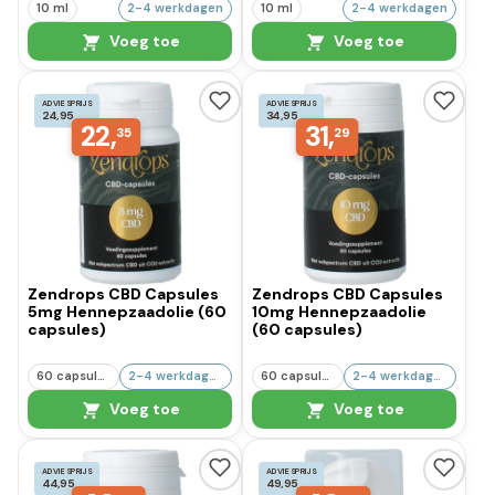
10 ml
2-4 werkdagen
10 ml
2-4 werkdagen
Voeg toe
Voeg toe
ADVIESPRIJS
ADVIESPRIJS
24,95
34,95
22,
31,
35
29
Zendrops CBD Capsules
Zendrops CBD Capsules
5mg Hennepzaadolie (60
10mg Hennepzaadolie
capsules)
(60 capsules)
60 capsules
2-4 werkdagen
60 capsules
2-4 werkdagen
Voeg toe
Voeg toe
ADVIESPRIJS
ADVIESPRIJS
44,95
49,95