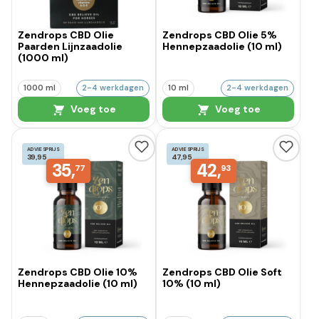
Zendrops CBD Olie
Zendrops CBD Olie 5%
Paarden Lijnzaadolie
Hennepzaadolie (10 ml)
(1000 ml)
1000 ml
2-4 werkdagen
10 ml
2-4 werkdagen
Voeg toe
Voeg toe
ADVIESPRIJS
ADVIESPRIJS
39,95
47,95
35,
42,
77
93
Zendrops CBD Olie 10%
Zendrops CBD Olie Soft
Hennepzaadolie (10 ml)
10% (10 ml)