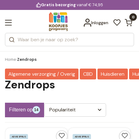
KD.
Gratis bezorging
voor 20:00 uur besteld
vanaf € 74,95
Bekijk alle resultaten
extra
Zoeken
0
Categorieën
Inloggen
Merken
Home
Zendrops
›
Algemene verzorging / Overig
CBD
Huisdieren
Hu
Zendrops
Populariteit
Filteren op
14
ADVIESPRIJS
ADVIESPRIJS