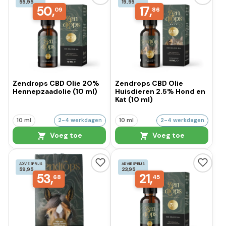
55,95
19,95
50,
17,
09
86
Zendrops CBD Olie 20%
Zendrops CBD Olie
Hennepzaadolie (10 ml)
Huisdieren 2.5% Hond en
Kat (10 ml)
10 ml
2-4 werkdagen
10 ml
2-4 werkdagen
Voeg toe
Voeg toe
ADVIESPRIJS
ADVIESPRIJS
59,95
23,95
53,
21,
68
45