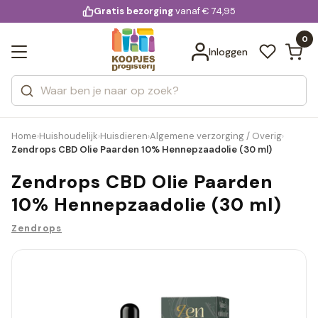
KD.
Gratis bezorging
voor 20:00 uur besteld
vanaf € 74,95
Bekijk alle resultaten
extra
Zoeken
0
Categorieën
Inloggen
Merken
Home
Huishoudelijk
Huisdieren
Algemene verzorging / Overig
›
›
›
›
Zendrops CBD Olie Paarden 10% Hennepzaadolie (30 ml)
Zendrops CBD Olie Paarden
10% Hennepzaadolie (30 ml)
Zendrops