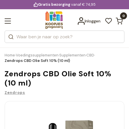
KD.
Gratis bezorging
voor 20:00 uur besteld
vanaf € 74,95
Bekijk alle resultaten
extra
Zoeken
0
Categorieën
Inloggen
Merken
Home
Voedingssupplementen
Supplementen
CBD
›
›
›
›
Zendrops CBD Olie Soft 10% (10 ml)
Zendrops CBD Olie Soft 10%
(10 ml)
Zendrops